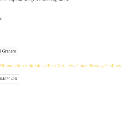
s
l Granero
Alimentación Saludable
,
Bio y Cereales
,
Panes Pizzas y Piadinas
584030426