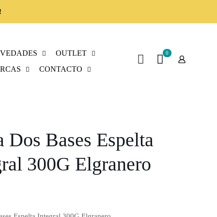
!
VEDADES
OUTLET
0
RCAS
CONTACTO
a Dos Bases Espelta
gral 300G Elgranero
ases Espelta Integral 300G Elgranero