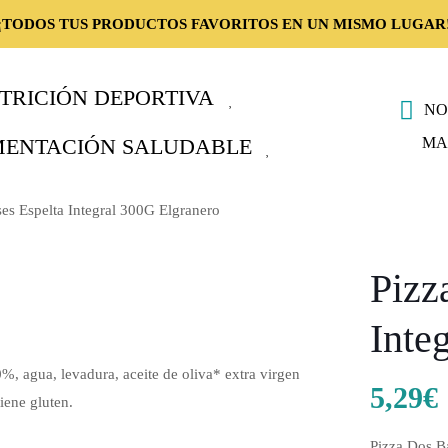
¡TODOS TUS PRODUCTOS FAVORITOS EN UN MISMO LUGAR
TRICIÓN DEPORTIVA
NO
MA
MENTACIÓN SALUDABLE
es Espelta Integral 300G Elgranero
Pizz
Inte
0%, agua, levadura, aceite de oliva* extra virgen
5,29
€
iene gluten.
Pizza Dos B