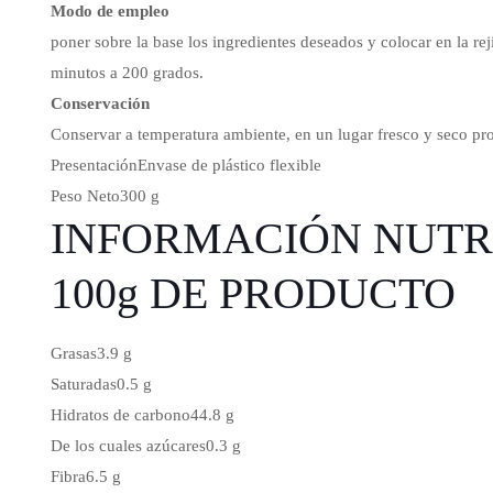
Modo de empleo
poner sobre la base los ingredientes deseados y colocar en la re
minutos a 200 grados.
Conservación
Conservar a temperatura ambiente, en un lugar fresco y seco pro
Presentación
Envase de plástico flexible
Peso Neto
300 g
INFORMACIÓN NUTR
100g DE PRODUCTO
Grasas
3.9 g
Saturadas
0.5 g
Hidratos de carbono
44.8 g
De los cuales azúcares
0.3 g
Fibra
6.5 g