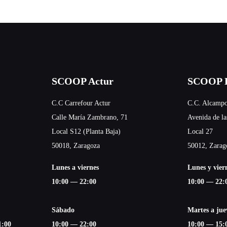
SCOOP Actur
SCOOP E
C.C Carrefour Actur
C.C. Alcampo
Calle María Zambrano, 71
Avenida de la
Local S12 (Planta Baja)
Local 27
50018, Zaragoza
50012, Zarag
Lunes a viernes
Lunes y vier
10:00 — 22:00
10:00 — 22:
Sábado
Martes a jue
1:00
10:00 — 22:00
10:00 — 15: