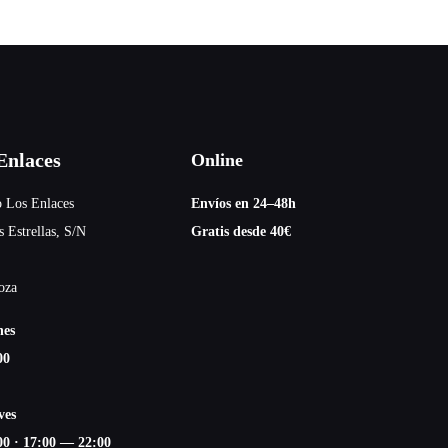
nlaces
Online
 Los Enlaces
Envíos en 24–48h
s Estrellas, S/N
Gratis desde 40€
oza
nes
00
ves
00
·
17:00 — 22:00