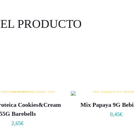
DEL PRODUCTO
Proteica Cookies&Cream
Mix Papaya 9G Beb
55G Barebells
0,45
€
2,65
€