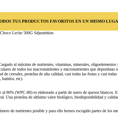
TODOS TUS PRODUCTOS FAVORITOS EN UN MISMO LUGA
Choco Leche 500G Sdjnutrition
o al máximo de nutrientes, vitaminas, minerales, oligoelementos y c
lares de todos los macronutrientes y micronutrientes que deportistas o
ud de cereales, proteína de alta calidad, casi todas las frutas y casi 
 batidos, etc).
 al 80% (WPC-80) es elaborado a partir de suero de quesos blancos. Es
ral. Una proteína de altísimo valor biológico, biodisponibilidad y cali
úmero de nutrientes posible y para ello hemos escogido partes de los me