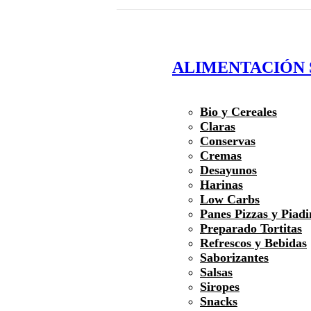
ALIMENTACIÓN
Bio y Cereales
Claras
Conservas
Cremas
Desayunos
Harinas
Low Carbs
Panes Pizzas y Piadi
Preparado Tortitas
Refrescos y Bebidas
Saborizantes
Salsas
Siropes
Snacks