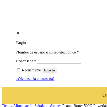
✕
Login
Nombre de usuario o correo electrónico
*
Contraseña
*
Recuérdame
Acceder
¿Olvidaste la contraseña?
¡
Tienda
/
Alimentación Saludable
/
Siropes
/
Peanut Butter 500G Powerla