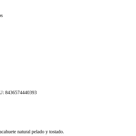
bs
U:
8436574440393
uete natural pelado y tostado.