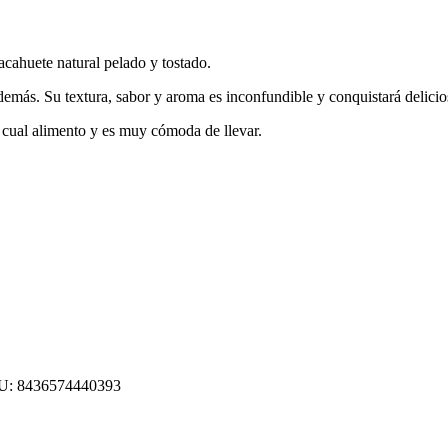
uete natural pelado y tostado.
 demás. Su textura, sabor y aroma es inconfundible y conquistará delici
a cual alimento y es muy cómoda de llevar.
U:
8436574440393