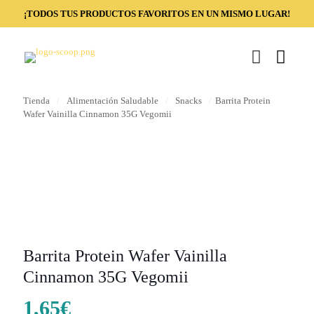
¡TODOS TUS PRODUCTOS FAVORITOS EN UN MISMO LUGAR!
Tienda
/
Alimentación Saludable
/
Snacks
/
Barrita Protein
Wafer Vainilla Cinnamon 35G Vegomii
Barrita Protein Wafer Vainilla
Cinnamon 35G Vegomii
1,65
€