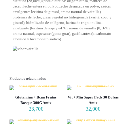
dietética (28,00%) (fibra dietética: oligofructosa, manteca de
cacao, leche entera en polvo, Leche desnatada en polvo, azúcar
emulgente: lecitina de girasol, aroma natural de vainilla),
proteínas de leche, grasa vegetal no hidrogenada (karité, coco y
girasol), hidrolizado de colágeno, harina de trigo, inulina,
emulgente (lecitina de soja y e476), aroma de vainilla (0,16%),
aroma natural, espesante (goma guar), gasificantes (bicarbonato
amónico y bicarbonato sódico).
Productos relacionados
Glutamina + Bcaa Frutas
Vit + Min Super Pack 30 Bolsas
Bosque 300G Amix
Amix
23,70
€
32,00
€