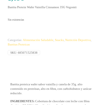
Barrita Protein Wafer Vainilla Cinnamon 35G Vegomii
Sin existencias
Categorías:
Alimentación Saludable
,
Snacks
,
Nutrición Deportiva
,
Barritas Proteicas
SKU:
685071525838
Barrita proteica wafer sabor vainilla y canela de 35g. alto
contenido en proteínas, alto en fibra, con carbohidratos y azúcar
reducido.
INGREDIENTES:
Cobertura de chocolate con leche con fibra