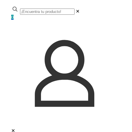
✕
0
✕