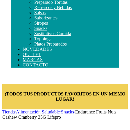
Preparado Tortitas
Refrescos y Bebidas
Salsas
Saborizantes
Siropes
Snacks
Sustitutivos Comida
Toppings
Platos Preparados
NOVEDADES
OUTLET
MARCAS
CONTACTO
¡TODOS TUS PRODUCTOS FAVORITOS EN UN MISMO
LUGAR!
Tienda
/
Alimentación Saludable
/
Snacks
/
Endurance Fruits Nuts
Cashew Cranberry 35G Lifepro