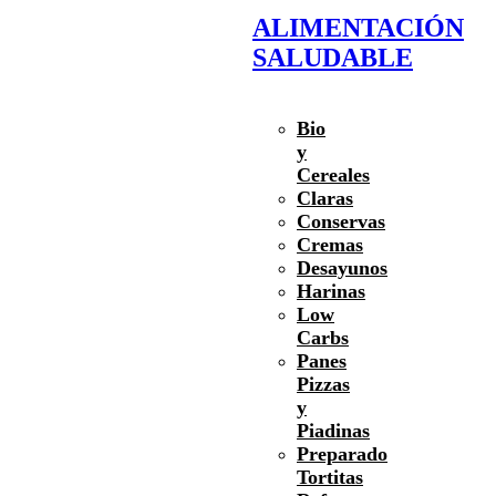
ALIMENTACIÓN
SALUDABLE
Bio
y
Cereales
Claras
Conservas
Cremas
Desayunos
Harinas
Low
Carbs
Panes
Pizzas
y
Piadinas
Preparado
Tortitas