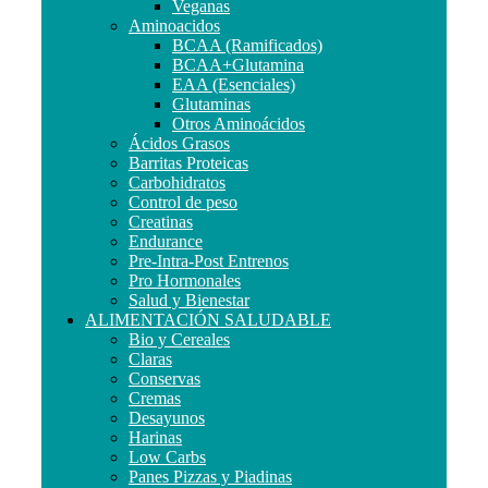
Veganas
Aminoacidos
BCAA (Ramificados)
BCAA+Glutamina
EAA (Esenciales)
Glutaminas
Otros Aminoácidos
Ácidos Grasos
Barritas Proteicas
Carbohidratos
Control de peso
Creatinas
Endurance
Pre-Intra-Post Entrenos
Pro Hormonales
Salud y Bienestar
ALIMENTACIÓN SALUDABLE
Bio y Cereales
Claras
Conservas
Cremas
Desayunos
Harinas
Low Carbs
Panes Pizzas y Piadinas