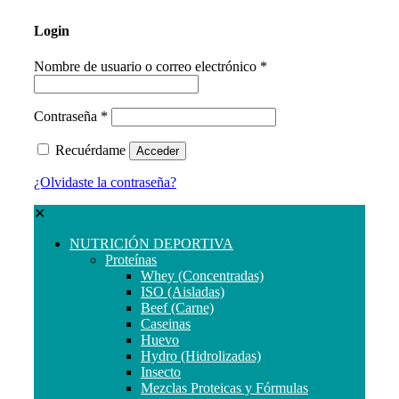
Login
Nombre de usuario o correo electrónico
*
Contraseña
*
Recuérdame
Acceder
¿Olvidaste la contraseña?
✕
NUTRICIÓN DEPORTIVA
Proteínas
Whey (Concentradas)
ISO (Aisladas)
Beef (Carne)
Caseinas
Huevo
Hydro (Hidrolizadas)
Insecto
Mezclas Proteicas y Fórmulas