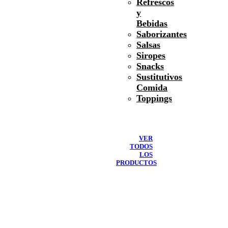
Refrescos
y
Bebidas
Saborizantes
Salsas
Siropes
Snacks
Sustitutivos
Comida
Toppings
VER
TODOS
LOS
PRODUCTOS