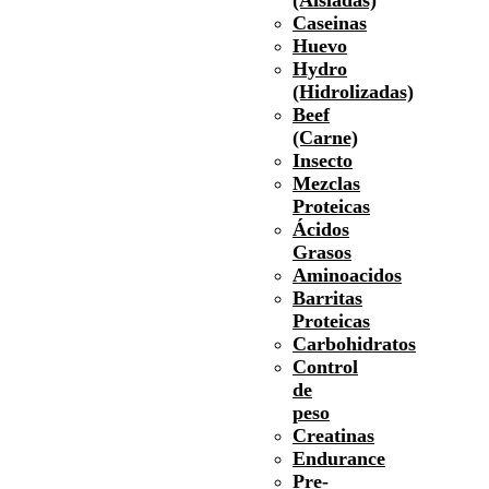
Caseinas
Huevo
Hydro
(Hidrolizadas)
Beef
(Carne)
Insecto
Mezclas
Proteicas
Ácidos
Grasos
Aminoacidos
Barritas
Proteicas
Carbohidratos
Control
de
peso
Creatinas
Endurance
Pre-