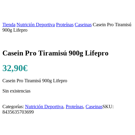
Tienda
/
Nutrición Deportiva
/
Proteínas
/
Caseinas
/
Casein Pro Tiramisú
900g Lifepro
Casein Pro Tiramisú 900g Lifepro
32,90
€
Casein Pro Tiramisú 900g Lifepro
Sin existencias
Categorías:
Nutrición Deportiva
,
Proteínas
,
Caseinas
SKU:
8435635703699