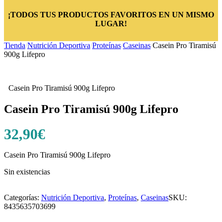
¡TODOS TUS PRODUCTOS FAVORITOS EN UN MISMO
LUGAR!
Tienda
/
Nutrición Deportiva
/
Proteínas
/
Caseinas
/
Casein Pro Tiramisú
900g Lifepro
Casein Pro Tiramisú 900g Lifepro
Casein Pro Tiramisú 900g Lifepro
32,90
€
Casein Pro Tiramisú 900g Lifepro
Sin existencias
Categorías:
Nutrición Deportiva
,
Proteínas
,
Caseinas
SKU:
8435635703699