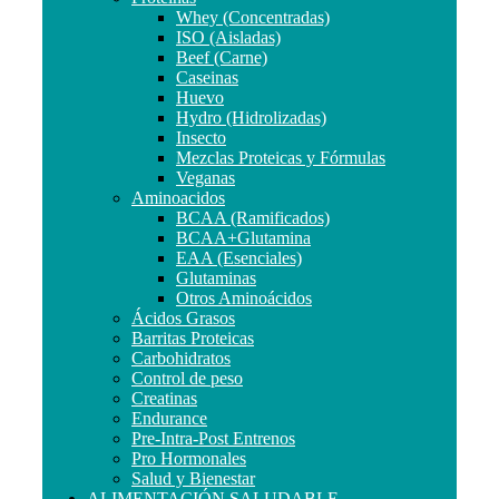
Whey (Concentradas)
ISO (Aisladas)
Beef (Carne)
Caseinas
Huevo
Hydro (Hidrolizadas)
Insecto
Mezclas Proteicas y Fórmulas
Veganas
Aminoacidos
BCAA (Ramificados)
BCAA+Glutamina
EAA (Esenciales)
Glutaminas
Otros Aminoácidos
Ácidos Grasos
Barritas Proteicas
Carbohidratos
Control de peso
Creatinas
Endurance
Pre-Intra-Post Entrenos
Pro Hormonales
Salud y Bienestar
ALIMENTACIÓN SALUDABLE