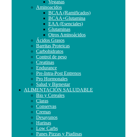
Veganas
Aminoacidos
BCAA (Ramificados)
BCAA+Glutamina
EAA (Esenciales)
Glutaminas
Otros Aminoácidos
Ácidos Grasos
Barritas Proteicas
Carbohidratos
Control de peso
Creatinas
Endurance
Pre-Intra-Post Entrenos
Pro Hormonales
Salud y Bienestar
ALIMENTACIÓN SALUDABLE
Bio y Cereales
Claras
Conservas
Cremas
Desayunos
Harinas
Low Carbs
Panes Pizzas y Piadinas