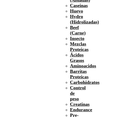
Caseinas
Huevo
Hydro
(Hidrolizadas)
Beef
(Carne)
Insecto
Mezclas
Proteicas
Ácidos
Grasos
Aminoacidos
Barritas
Proteicas
Carbohidratos
Control
de
peso
Creatinas
Endurance
Pre-