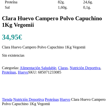
Proteína
82g.
24,6g.
Sal
1,60g.
0,1g.
Clara Huevo Campero Polvo Capuchino
1Kg Vegomii
34,95
€
Clara Huevo Campero Polvo Capuchino 1Kg Vegomii
Sin existencias
Categorías:
Alimentación Saludable
,
Claras
,
Nutrición Deportiva
,
Proteínas
,
Huevo
SKU:
685071233085
Tienda
/
Nutrición Deportiva
/
Proteínas
/
Huevo
/
Clara Huevo Campero
Polvo Capuchino 1Kg Vegomii