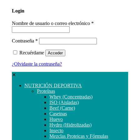
Login
Nombre de usuario o correo electrónico
*
Contraseña
*
Recuérdame
Acceder
¿Olvidaste la contraseña?
✕
NUTRICIÓN DEPORTIVA
Proteínas
Whey (Concentradas)
ISO (Aisladas)
Beef (Carne)
Caseinas
Huevo
Hydro (Hidrolizadas)
Insecto
Mezclas Proteicas y Fórmulas