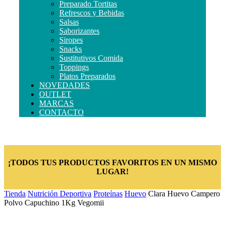
Preparado Tortitas
Refrescos y Bebidas
Salsas
Saborizantes
Siropes
Snacks
Sustitutivos Comida
Toppings
Platos Preparados
NOVEDADES
OUTLET
MARCAS
CONTACTO
¡TODOS TUS PRODUCTOS FAVORITOS EN UN MISMO
LUGAR!
Tienda
/
Nutrición Deportiva
/
Proteínas
/
Huevo
/
Clara Huevo Campero
Polvo Capuchino 1Kg Vegomii