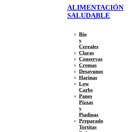
ALIMENTACIÓN
SALUDABLE
Bio
y
Cereales
Claras
Conservas
Cremas
Desayunos
Harinas
Low
Carbs
Panes
Pizzas
y
Piadinas
Preparado
Tortitas