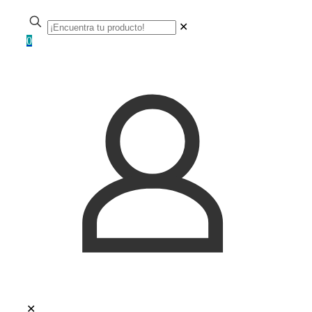
✕
0
✕