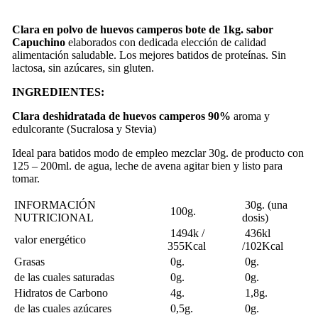
Clara en polvo de huevos camperos bote de 1kg. sabor
Capuchino
elaborados con dedicada elección de calidad
alimentación saludable. Los mejores batidos de proteínas. Sin
lactosa, sin azúcares, sin gluten.
INGREDIENTES:
Clara deshidratada de huevos camperos 90%
aroma y
edulcorante (Sucralosa y Stevia)
Ideal para batidos modo de empleo mezclar 30g. de producto con
125 – 200ml. de agua, leche de avena agitar bien y listo para
tomar.
INFORMACIÓN
30g. (una
100g.
NUTRICIONAL
dosis)
1494k /
436kl
valor energético
355Kcal
/102Kcal
Grasas
0g.
0g.
de las cuales saturadas
0g.
0g.
Hidratos de Carbono
4g.
1,8g.
de las cuales azúcares
0,5g.
0g.