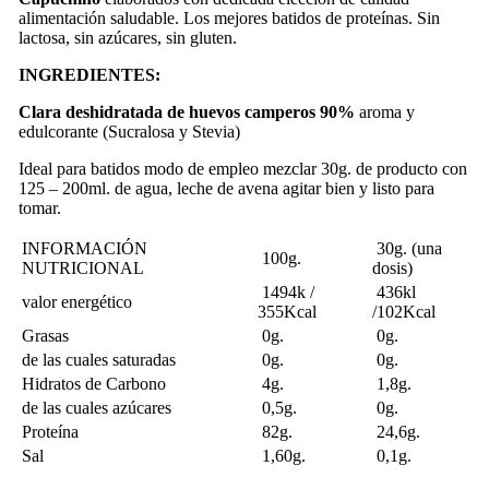
alimentación saludable. Los mejores batidos de proteínas. Sin
lactosa, sin azúcares, sin gluten.
INGREDIENTES:
Clara deshidratada de huevos camperos 90%
aroma y
edulcorante (Sucralosa y Stevia)
Ideal para batidos modo de empleo mezclar 30g. de producto con
125 – 200ml. de agua, leche de avena agitar bien y listo para
tomar.
INFORMACIÓN
30g. (una
100g.
NUTRICIONAL
dosis)
1494k /
436kl
valor energético
355Kcal
/102Kcal
Grasas
0g.
0g.
de las cuales saturadas
0g.
0g.
Hidratos de Carbono
4g.
1,8g.
de las cuales azúcares
0,5g.
0g.
Proteína
82g.
24,6g.
Sal
1,60g.
0,1g.