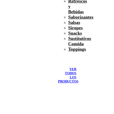
Refrescos
y
Bebidas
Saborizantes
Salsas
Siropes
Snacks
Sustitutivos
Comida
Toppings
VER
TODOS
LOS
PRODUCTOS