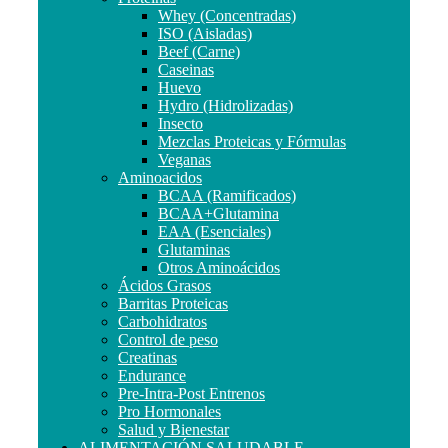
Whey (Concentradas)
ISO (Aisladas)
Beef (Carne)
Caseinas
Huevo
Hydro (Hidrolizadas)
Insecto
Mezclas Proteicas y Fórmulas
Veganas
Aminoacidos
BCAA (Ramificados)
BCAA+Glutamina
EAA (Esenciales)
Glutaminas
Otros Aminoácidos
Ácidos Grasos
Barritas Proteicas
Carbohidratos
Control de peso
Creatinas
Endurance
Pre-Intra-Post Entrenos
Pro Hormonales
Salud y Bienestar
ALIMENTACIÓN SALUDABLE