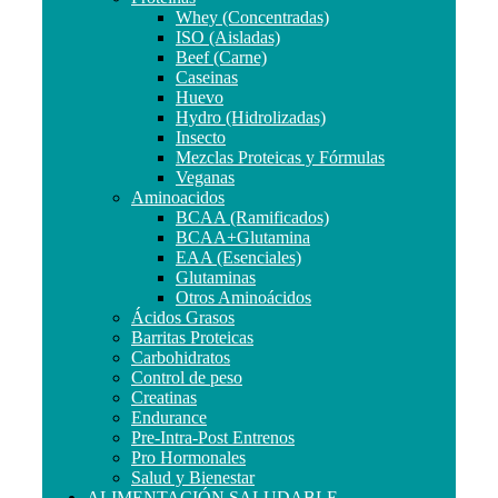
Whey (Concentradas)
ISO (Aisladas)
Beef (Carne)
Caseinas
Huevo
Hydro (Hidrolizadas)
Insecto
Mezclas Proteicas y Fórmulas
Veganas
Aminoacidos
BCAA (Ramificados)
BCAA+Glutamina
EAA (Esenciales)
Glutaminas
Otros Aminoácidos
Ácidos Grasos
Barritas Proteicas
Carbohidratos
Control de peso
Creatinas
Endurance
Pre-Intra-Post Entrenos
Pro Hormonales
Salud y Bienestar
ALIMENTACIÓN SALUDABLE