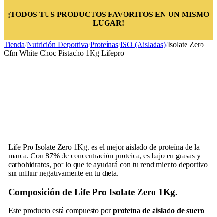
¡TODOS TUS PRODUCTOS FAVORITOS EN UN MISMO
LUGAR!
Tienda
/
Nutrición Deportiva
/
Proteínas
/
ISO (Aisladas)
/
Isolate Zero
Cfm White Choc Pistacho 1Kg Lifepro
Life Pro Isolate Zero 1Kg. es el mejor aislado de proteína de la
marca. Con 87% de concentración proteica, es bajo en grasas y
carbohidratos, por lo que te ayudará con tu rendimiento deportivo
sin influir negativamente en tu dieta.
Composición de Life Pro Isolate Zero 1Kg.
Este producto está compuesto por
proteína de aislado de suero