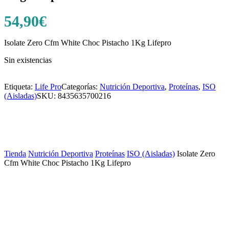
54,90
€
Isolate Zero Cfm White Choc Pistacho 1Kg Lifepro
Sin existencias
Etiqueta:
Life Pro
Categorías:
Nutrición Deportiva
,
Proteínas
,
ISO
(Aisladas)
SKU:
8435635700216
Tienda
/
Nutrición Deportiva
/
Proteínas
/
ISO (Aisladas)
/
Isolate Zero
Cfm White Choc Pistacho 1Kg Lifepro