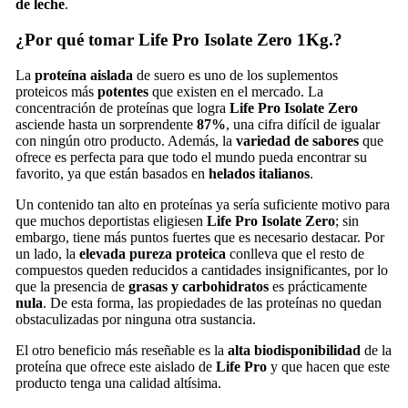
de leche
.
¿Por qué tomar Life Pro Isolate Zero 1Kg.?
La
proteína aislada
de suero es uno de los suplementos
proteicos más
potentes
que existen en el mercado. La
concentración de proteínas que logra
Life Pro Isolate Zero
asciende hasta un sorprendente
87%
, una cifra difícil de igualar
con ningún otro producto. Además, la
variedad de sabores
que
ofrece es perfecta para que todo el mundo pueda encontrar su
favorito, ya que están basados en
helados
italianos
.
Un contenido tan alto en proteínas ya sería suficiente motivo para
que muchos deportistas eligiesen
Life Pro Isolate Zero
; sin
embargo, tiene más puntos fuertes que es necesario destacar. Por
un lado, la
elevada pureza proteica
conlleva que el resto de
compuestos queden reducidos a cantidades insignificantes, por lo
que la presencia de
grasas y carbohidratos
es prácticamente
nula
. De esta forma, las propiedades de las proteínas no quedan
obstaculizadas por ninguna otra sustancia.
El otro beneficio más reseñable es la
alta biodisponibilidad
de la
proteína que ofrece este aislado de
Life Pro
y que hacen que este
producto tenga una calidad altísima.