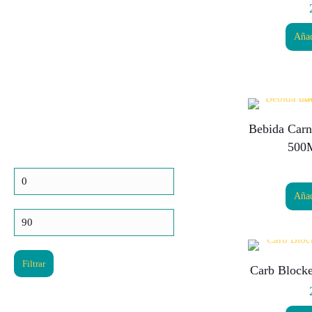
Añad
Bebida Carn
500M
Precio
Añad
mínimo
Precio
máximo
Filtrar
Carb Blocke