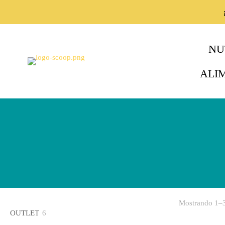
NU
ALI
Mostrando 1–3
OUTLET
6
6