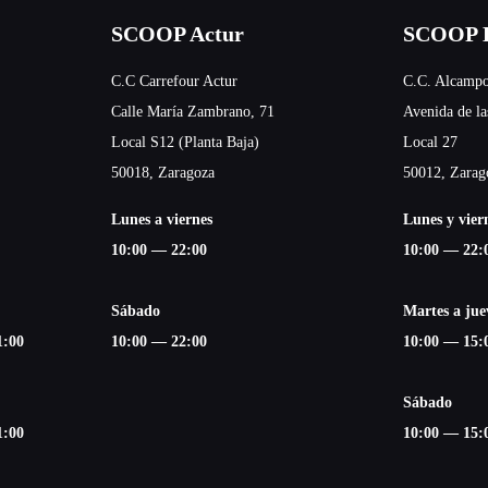
SCOOP Actur
SCOOP E
C.C Carrefour Actur
C.C. Alcampo
Calle María Zambrano, 71
Avenida de la
Local S12 (Planta Baja)
Local 27
50018, Zaragoza
50012, Zarag
Lunes a viernes
Lunes y vier
10:00 — 22:00
10:00 — 22:
Sábado
Martes a jue
1:00
10:00 — 22:00
10:00 — 15:
Sábado
1:00
10:00 — 15: