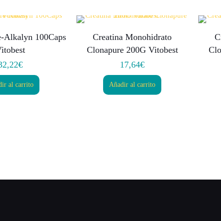
e-Alkalyn 100Caps
Creatina Monohidrato
C
itobest
Clonapure 200G Vitobest
Clo
32,22
€
17,64
€
ir al carrito
Añadir al carrito