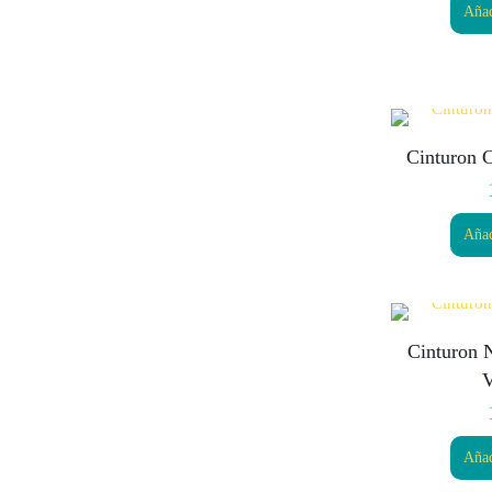
Añad
Cinturon 
Añad
Cinturon 
V
Añad