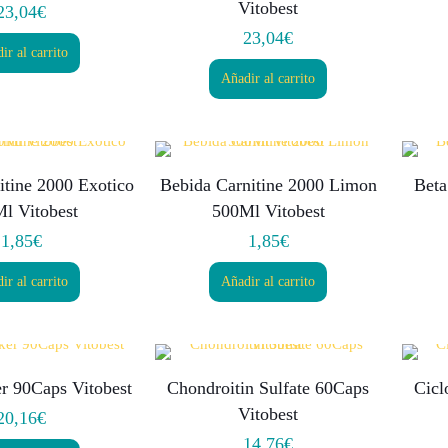
Vitobest
23,04
€
23,04
€
ir al carrito
Añadir al carrito
itine 2000 Exotico
Bebida Carnitine 2000 Limon
Beta
l Vitobest
500Ml Vitobest
1,85
€
1,85
€
ir al carrito
Añadir al carrito
r 90Caps Vitobest
Chondroitin Sulfate 60Caps
Cicl
Vitobest
20,16
€
14,76
€