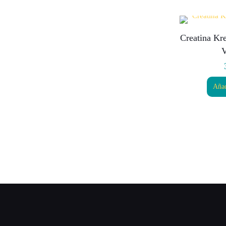
Creatina Kr
V
Añad