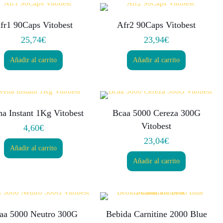
fr1 90Caps Vitobest
Afr2 90Caps Vitobest
25,74
€
23,94
€
Añadir al carrito
Añadir al carrito
a Instant 1Kg Vitobest
Bcaa 5000 Cereza 300G
Vitobest
4,60
€
23,04
€
Añadir al carrito
Añadir al carrito
aa 5000 Neutro 300G
Bebida Carnitine 2000 Blue