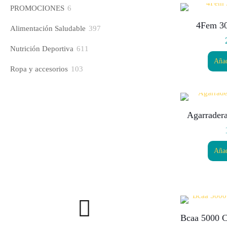
productos
PROMOCIONES
6
6
productos
4Fem 30
Alimentación Saludable
397
397
productos
Nutrición Deportiva
611
611
Añad
productos
Ropa y accesorios
103
103
productos
Agarradera
Añad
Bcaa 5000 C