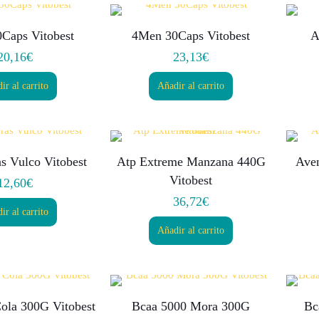
Caps Vitobest
4Men 30Caps Vitobest
A
20,16
€
23,13
€
ir al carrito
Añadir al carrito
s Vulco Vitobest
Atp Extreme Manzana 440G
Aven
Vitobest
12,60
€
36,72
€
ir al carrito
Añadir al carrito
ola 300G Vitobest
Bcaa 5000 Mora 300G
Bc