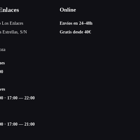
nlaces
Online
 Los Enlaces
Envíos en 24–48h
s Estrellas, S/N
Gratis desde 40€
oza
nes
00
ves
00
·
17:00 — 22:00
00
·
17:00 — 21:00