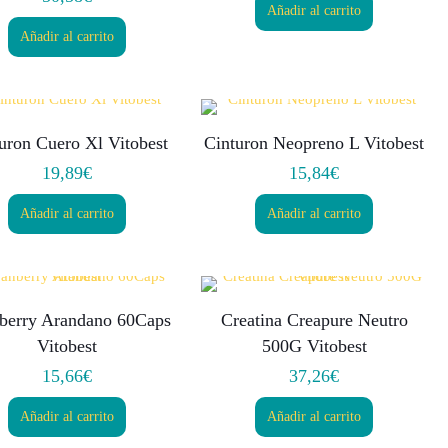
Añadir al carrito
Añadir al carrito
uron Cuero Xl Vitobest
Cinturon Neopreno L Vitobest
19,89
€
15,84
€
Añadir al carrito
Añadir al carrito
berry Arandano 60Caps
Creatina Creapure Neutro
Vitobest
500G Vitobest
15,66
€
37,26
€
Añadir al carrito
Añadir al carrito