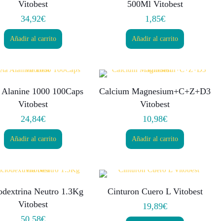
Vitobest
500Ml Vitobest
34,92
€
1,85
€
Añadir al carrito
Añadir al carrito
 Alanine 1000 100Caps
Calcium Magnesium+C+Z+D3
Vitobest
Vitobest
24,84
€
10,98
€
Añadir al carrito
Añadir al carrito
odextrina Neutro 1.3Kg
Cinturon Cuero L Vitobest
Vitobest
19,89
€
50,58
€