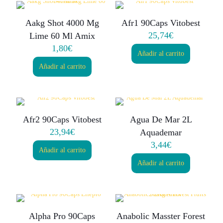
Aakg Shot 4000 Mg
Afr1 90Caps Vitobest
25,74
€
Lime 60 Ml Amix
1,80
€
Añadir al carrito
Añadir al carrito
Afr2 90Caps Vitobest
Agua De Mar 2L
23,94
€
Aquademar
3,44
€
Añadir al carrito
Añadir al carrito
Alpha Pro 90Caps
Anabolic Masster Forest