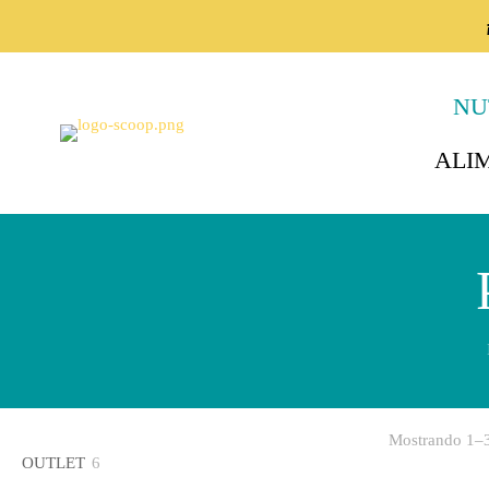
NU
ALI
Mostrando 1–3
6
OUTLET
6