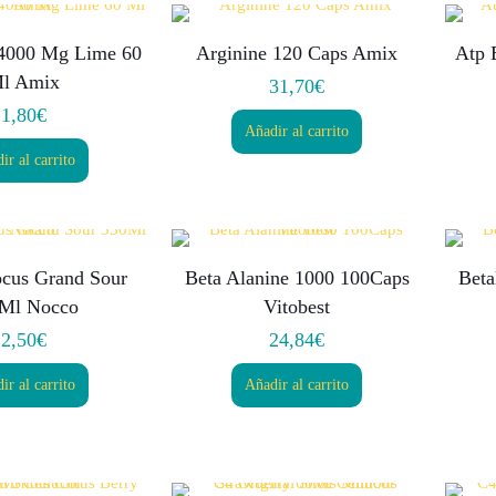
 4000 Mg Lime 60
Arginine 120 Caps Amix
Atp 
l Amix
31,70
€
1,80
€
Añadir al carrito
ir al carrito
ocus Grand Sour
Beta Alanine 1000 100Caps
Bet
Ml Nocco
Vitobest
2,50
€
24,84
€
ir al carrito
Añadir al carrito