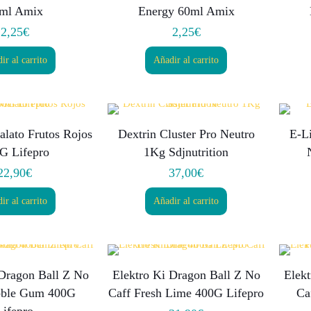
ml Amix
Energy 60ml Amix
2,25
€
2,25
€
ir al carrito
Añadir al carrito
alato Frutos Rojos
Dextrin Cluster Pro Neutro
E-Li
G Lifepro
1Kg Sdjnutrition
22,90
€
37,00
€
ir al carrito
Añadir al carrito
 Dragon Ball Z No
Elektro Ki Dragon Ball Z No
Elek
bble Gum 400G
Caff Fresh Lime 400G Lifepro
Ca