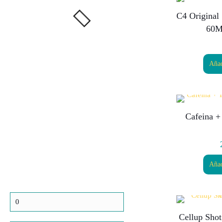
C4 Original 
60M
Añad
Cafeina +
Añad
Precio
mínimo
Cellup Shot