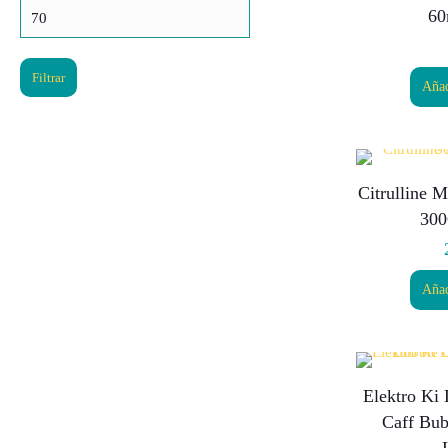
Precio
60
máximo
Filtrar
Añad
Citrulline M
300
Añad
Elektro Ki
Caff Bu