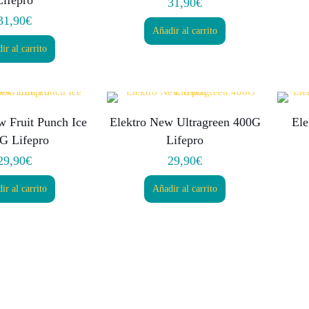
Lifepro
31,90
€
31,90
€
Añadir al carrito
ir al carrito
w Fruit Punch Ice
Elektro New Ultragreen 400G
El
G Lifepro
Lifepro
29,90
€
29,90
€
ir al carrito
Añadir al carrito