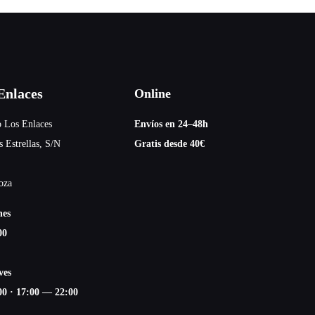
nlaces
Online
 Los Enlaces
Envíos en 24–48h
s Estrellas, S/N
Gratis desde 40€
oza
nes
00
ves
00
·
17:00 — 22:00