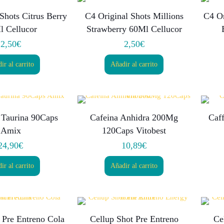
Shots Citrus Berry
C4 Original Shots Millions
C4 Or
l Cellucor
Strawberry 60Ml Cellucor
2,50
€
2,50
€
ir al carrito
Añadir al carrito
 Taurina 90Caps
Cafeina Anhidra 200Mg
Caf
Amix
120Caps Vitobest
24,90
€
10,89
€
ir al carrito
Añadir al carrito
 Pre Entreno Cola
Cellup Shot Pre Entreno
Ce