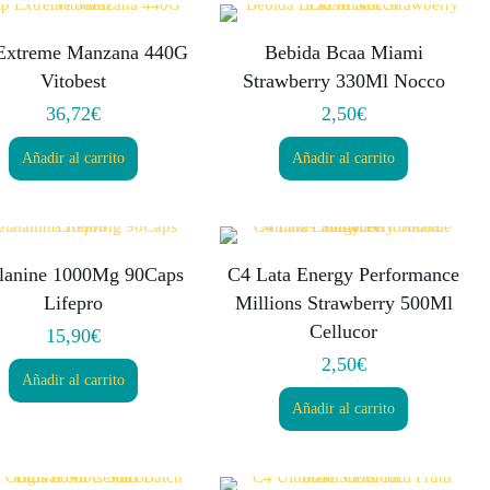
Extreme Manzana 440G
Bebida Bcaa Miami
Vitobest
Strawberry 330Ml Nocco
36,72
€
2,50
€
Añadir al carrito
Añadir al carrito
alanine 1000Mg 90Caps
C4 Lata Energy Performance
Lifepro
Millions Strawberry 500Ml
Cellucor
15,90
€
2,50
€
Añadir al carrito
Añadir al carrito