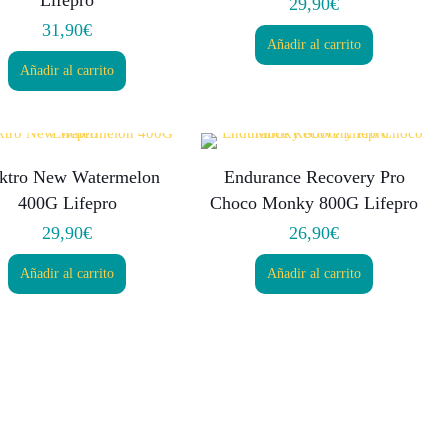
Lifepro
29,90
€
31,90
€
Añadir al carrito
Añadir al carrito
ektro New Watermelon
Endurance Recovery Pro
400G Lifepro
Choco Monky 800G Lifepro
29,90
€
26,90
€
Añadir al carrito
Añadir al carrito