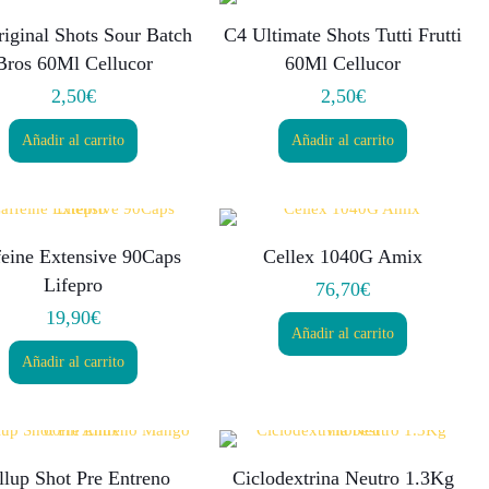
iginal Shots Sour Batch
C4 Ultimate Shots Tutti Frutti
Bros 60Ml Cellucor
60Ml Cellucor
2,50
€
2,50
€
Añadir al carrito
Añadir al carrito
feine Extensive 90Caps
Cellex 1040G Amix
Lifepro
76,70
€
19,90
€
Añadir al carrito
Añadir al carrito
llup Shot Pre Entreno
Ciclodextrina Neutro 1.3Kg