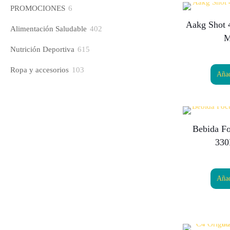
productos
6
PROMOCIONES
6
productos
Aakg Shot
402
Alimentación Saludable
402
M
productos
615
Nutrición Deportiva
615
productos
103
Ropa y accesorios
103
Añad
productos
Bebida F
330
Añad