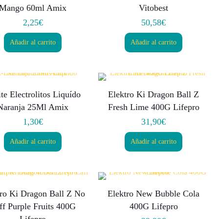
Mango 60ml Amix
Vitobest
2,25
€
50,58
€
Añadir al carrito
Añadir al carrito
te Electrolitos Liquído
Elektro Ki Dragon Ball Z
Naranja 25Ml Amix
Fresh Lime 400G Lifepro
1,30
€
31,90
€
Añadir al carrito
Añadir al carrito
tro Ki Dragon Ball Z No
Elektro New Bubble Cola
ff Purple Fruits 400G
400G Lifepro