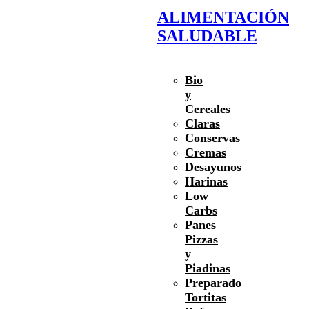
ALIMENTACIÓN
SALUDABLE
Bio
y
Cereales
Claras
Conservas
Cremas
Desayunos
Harinas
Low
Carbs
Panes
Pizzas
y
Piadinas
Preparado
Tortitas