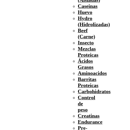
Caseinas
Huevo
Hydro
(Hidrolizadas)
Beef
(Carne)
Insecto
Mezclas
Proteicas
Ácidos
Grasos
Aminoacidos
Barritas
Proteicas
Carbohidratos
Control
de
peso
Creatinas
Endurance
Pre-