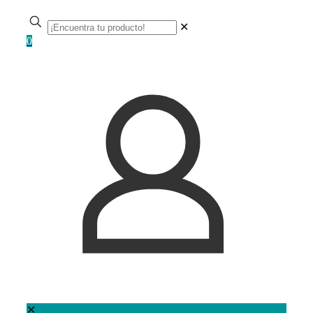
✕
0
✕