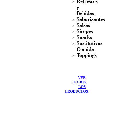
Refrescos
y
Bebidas
Saborizantes
Salsas
Siropes
Snacks
Sustitutivos
Comida
Toppings
VER
TODOS
LOS
PRODUCTOS