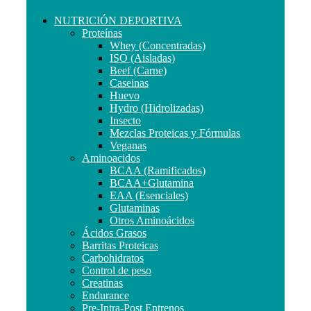
NUTRICIÓN DEPORTIVA
Proteínas
Whey (Concentradas)
ISO (Aisladas)
Beef (Carne)
Caseinas
Huevo
Hydro (Hidrolizadas)
Insecto
Mezclas Proteicas y Fórmulas
Veganas
Aminoacidos
BCAA (Ramificados)
BCAA+Glutamina
EAA (Esenciales)
Glutaminas
Otros Aminoácidos
Ácidos Grasos
Barritas Proteicas
Carbohidratos
Control de peso
Creatinas
Endurance
Pre-Intra-Post Entrenos