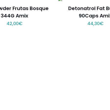
wder Frutas Bosque
Detonatrol Fat B
344G Amix
90Caps Ami
42,00
€
44,30
€