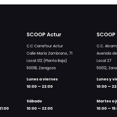
SCOOP Actur
SCOOP 
C.C Carrefour Actur
C.C. Alcam
Calle María Zambrano, 71
Avenida de 
Local S12 (Planta Baja)
Local 27
50018, Zaragoza
50012, Zar
Lunes a viernes
Lunes y v
10:00 — 22:00
10:00 — 22
Sábado
Martes a 
21:00
10:00 — 22:00
10:00 — 15