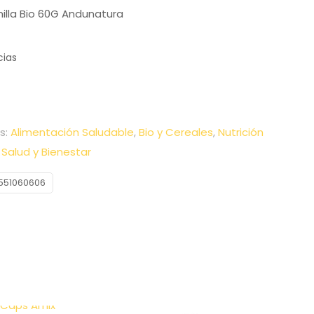
illa Bio 60G Andunatura
cias
s:
Alimentación Saludable
,
Bio y Cereales
,
Nutrición
,
Salud y Bienestar
551060606