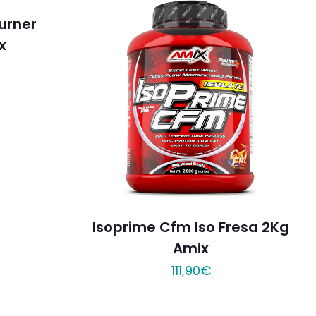
urner
x
Isoprime Cfm Iso Fresa 2Kg
Amix
111,90
€