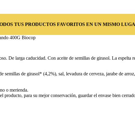
TODOS TUS PRODUCTOS FAVORITOS EN UN MISMO LUGA
lando 400G Biocop
so. De larga caducidad. Con aceite de semillas de girasol. La espelta res
emillas de girasol* (4,2%), sal, levadura de cerveza, jarabe de arro
uno o merienda.
el producto, para su mejor conservación, guardar el envase bien cerrad