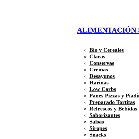
ALIMENTACIÓN
Bio y Cereales
Claras
Conservas
Cremas
Desayunos
Harinas
Low Carbs
Panes Pizzas y Piadi
Preparado Tortitas
Refrescos y Bebidas
Saborizantes
Salsas
Siropes
Snacks