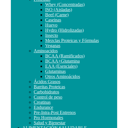
Whey (Concentradas)
ISO (Aisladas)
Beef (Carne)
Caseinas
Huevo
Hydro (Hidrolizadas)
Insecto
Mezclas Proteicas y Fórmulas
Veganas
Aminoacidos
BCAA (Ramificados)
BCAA+Glutamina
EAA (Esenciales)
Glutaminas
Otros Aminoácidos
Ácidos Grasos
Barritas Proteicas
Carbohidratos
Control de peso
Creatinas
Endurance
Pre-Intra-Post Entrenos
Pro Hormonales
Salud y Bienestar
ALIMENTACIÓN SALUDABLE