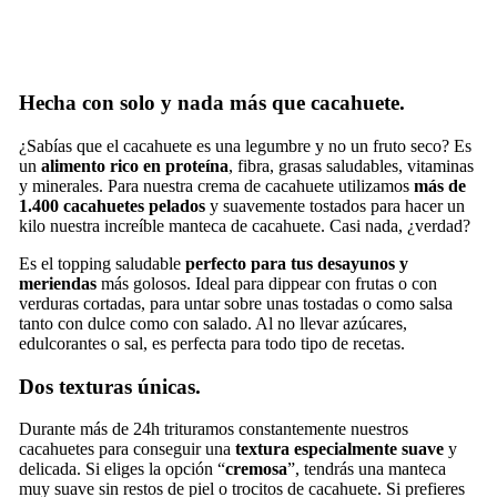
Hecha con solo y nada más que cacahuete.
¿Sabías que el cacahuete es una legumbre y no un fruto seco? Es
un
alimento rico en proteína
, fibra, grasas saludables, vitaminas
y minerales. Para nuestra crema de cacahuete utilizamos
más de
1.400 cacahuetes pelados
y suavemente tostados para hacer un
kilo nuestra increíble manteca de cacahuete. Casi nada, ¿verdad?
Es el topping saludable
perfecto para tus desayunos y
meriendas
más golosos. Ideal para dippear con frutas o con
verduras cortadas, para untar sobre unas tostadas o como salsa
tanto con dulce como con salado. Al no llevar azúcares,
edulcorantes o sal, es perfecta para todo tipo de recetas.
Dos texturas únicas.
Durante más de 24h
trituramos constantemente nuestros
cacahuetes para conseguir una
textura especialmente suave
y
delicada. Si eliges la opción “
cremosa
”, tendrás una manteca
muy suave sin restos de piel o trocitos de cacahuete. Si prefieres