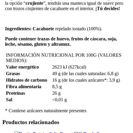
la opción “
crujiente
”, tendrás una manteca igual de suave pero
con trozos crujientes de cacahuete en el interior.
¡Tú decides!
Ingredientes: Cacahuete
repelado tostado (100%).
Puede contener trazas de huevo, frutos de cáscara, soja,
leche, sésamo, gluten y altramuz.
INFORMACIÓN NUTRICIONAL POR 100G (VALORES
MEDIOS):
Valor energético
2623 kJ (627kcal)
Grasas
49 g (de las cuales saturadas: 6,8 g)
Hidratos de carbono
16 g (de los cuales azúcares*: 3,9 g)
Fibra alimentaria
8,5 g
Proteínas
26 g
Sal
<0,01 g
* Contiene azúcares naturalmente presentes
Productos relacionados