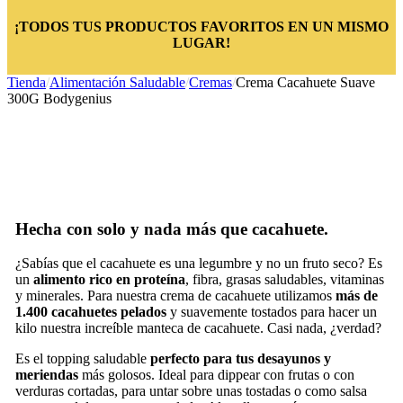
¡TODOS TUS PRODUCTOS FAVORITOS EN UN MISMO
LUGAR!
Tienda
/
Alimentación Saludable
/
Cremas
/
Crema Cacahuete Suave
300G Bodygenius
Hecha con solo y nada más que cacahuete.
¿Sabías que el cacahuete es una legumbre y no un fruto seco? Es
un
alimento rico en proteína
, fibra, grasas saludables, vitaminas
y minerales. Para nuestra crema de cacahuete utilizamos
más de
1.400 cacahuetes pelados
y suavemente tostados para hacer un
kilo nuestra increíble manteca de cacahuete. Casi nada, ¿verdad?
Es el topping saludable
perfecto para tus desayunos y
meriendas
más golosos. Ideal para dippear con frutas o con
verduras cortadas, para untar sobre unas tostadas o como salsa