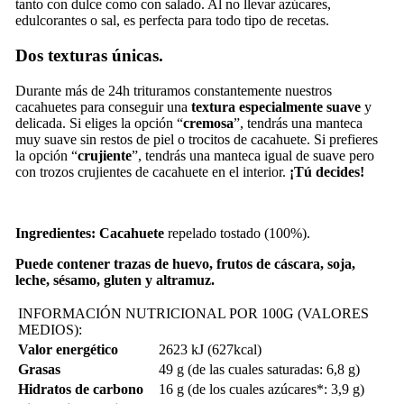
tanto con dulce como con salado. Al no llevar azúcares,
edulcorantes o sal, es perfecta para todo tipo de recetas.
Dos texturas únicas.
Durante más de 24h
trituramos constantemente nuestros
cacahuetes para conseguir una
textura especialmente suave
y
delicada. Si eliges la opción “
cremosa
”, tendrás una manteca
muy suave sin restos de piel o trocitos de cacahuete. Si prefieres
la opción “
crujiente
”, tendrás una manteca igual de suave pero
con trozos crujientes de cacahuete en el interior.
¡Tú decides!
Ingredientes: Cacahuete
repelado tostado (100%).
Puede contener trazas de huevo, frutos de cáscara, soja,
leche, sésamo, gluten y altramuz.
INFORMACIÓN NUTRICIONAL POR 100G (VALORES
MEDIOS):
Valor energético
2623 kJ (627kcal)
Grasas
49 g (de las cuales saturadas: 6,8 g)
Hidratos de carbono
16 g (de los cuales azúcares*: 3,9 g)