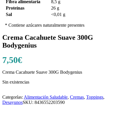
Fibra alimentaria
8,5 g
Proteínas
26 g
Sal
<0,01 g
* Contiene azúcares naturalmente presentes
Crema Cacahuete Suave 300G
Bodygenius
7,50
€
Crema Cacahuete Suave 300G Bodygenius
Sin existencias
Categorías:
Alimentación Saludable
,
Cremas
,
Toppings
,
Desayunos
SKU:
8436552203590