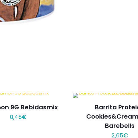
mon 9G Bebidasmix
Barrita Prote
Cookies&Cream
0,45
€
Barebells
2,65
€