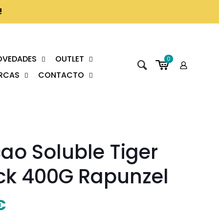
!
OVEDADES
OUTLET
0
RCAS
CONTACTO
ao Soluble Tiger
ck 400G Rapunzel
€