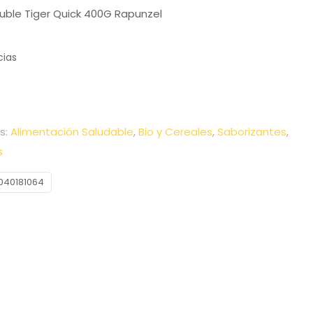
uble Tiger Quick 400G Rapunzel
cias
s:
Alimentación Saludable
,
Bio y Cereales
,
Saborizantes
,
s
040181064