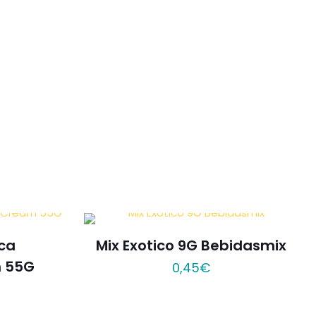
ica
Mix Exotico 9G Bebidasmix
 55G
0,45
€