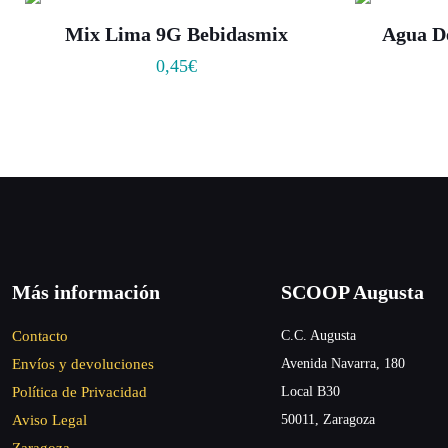
Mix Lima 9G Bebidasmix
Agua D
0,45
€
Más información
SCOOP Augusta
Contacto
C.C. Augusta
Envíos y devoluciones
Avenida Navarra, 180
Política de Privacidad
Local B30
Aviso Legal
50011, Zaragoza