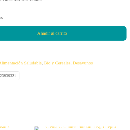
as
Añadir al carrito
Alimentación Saludable
,
Bio y Cereales
,
Desayunos
023939321