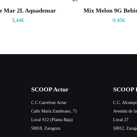
e Mar 2L Aquademar
Mix Melon 9G Bebi
3,44
€
0,45
€
SCOOP Actur
SCOOP E
C.C Carrefour Actur
C.C. Alcampo
Calle María Zambrano, 71
Avenida de la
Local S12 (Planta Baja)
Local 27
50018, Zaragoza
50012, Zarag