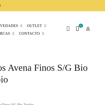
!
VEDADES
OUTLET
0
RCAS
CONTACTO
s Avena Finos S/G Bio
io
 Finos S/G Bio Toobio