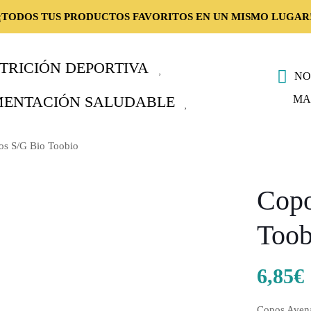
¡TODOS TUS PRODUCTOS FAVORITOS EN UN MISMO LUGAR
TRICIÓN DEPORTIVA
NO
MA
MENTACIÓN SALUDABLE
os S/G Bio Toobio
Copo
Toob
6,85
€
Copos Avena