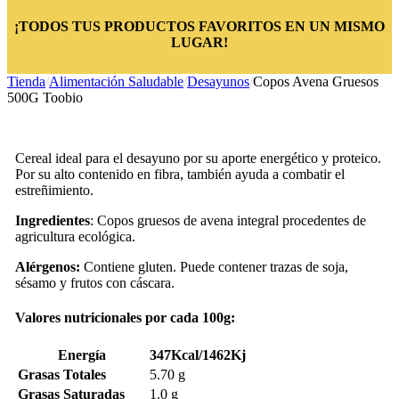
¡TODOS TUS PRODUCTOS FAVORITOS EN UN MISMO
LUGAR!
Tienda
/
Alimentación Saludable
/
Desayunos
/
Copos Avena Gruesos
500G Toobio
Cereal ideal para el desayuno por su aporte energético y proteico.
Por su alto contenido en fibra, también ayuda a combatir el
estreñimiento.
Ingredientes
: Copos gruesos de avena integral procedentes de
agricultura ecológica.
Alérgenos:
Contiene gluten. Puede contener trazas de soja,
sésamo y frutos con cáscara.
Valores nutricionales por cada 100g:
Energía
347Kcal/1462Kj
Grasas Totales
5.70 g
Grasas Saturadas
1.0 g