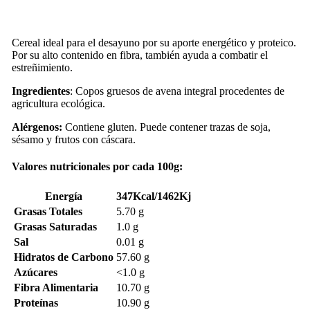
Cereal ideal para el desayuno por su aporte energético y proteico.
Por su alto contenido en fibra, también ayuda a combatir el
estreñimiento.
Ingredientes
: Copos gruesos de avena integral procedentes de
agricultura ecológica.
Alérgenos:
Contiene gluten. Puede contener trazas de soja,
sésamo y frutos con cáscara.
Valores nutricionales por cada 100g:
Energía
347Kcal/1462Kj
Grasas Totales
5.70 g
Grasas Saturadas
1.0 g
Sal
0.01 g
Hidratos de Carbono
57.60 g
Azúcares
<1.0 g
Fibra Alimentaria
10.70 g
Proteínas
10.90 g