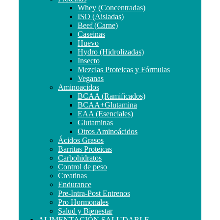
Whey (Concentradas)
ISO (Aisladas)
Beef (Carne)
Caseinas
Huevo
Hydro (Hidrolizadas)
Insecto
Mezclas Proteicas y Fórmulas
Veganas
Aminoacidos
BCAA (Ramificados)
BCAA+Glutamina
EAA (Esenciales)
Glutaminas
Otros Aminoácidos
Ácidos Grasos
Barritas Proteicas
Carbohidratos
Control de peso
Creatinas
Endurance
Pre-Intra-Post Entrenos
Pro Hormonales
Salud y Bienestar
ALIMENTACIÓN SALUDABLE