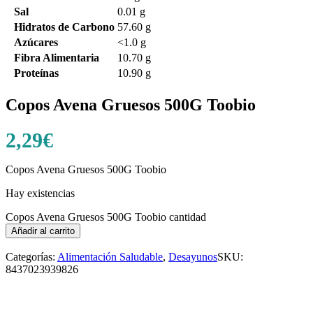
Sal
0.01 g
Hidratos de Carbono
57.60 g
Azúcares
<1.0 g
Fibra Alimentaria
10.70 g
Proteínas
10.90 g
Copos Avena Gruesos 500G Toobio
2,29
€
Copos Avena Gruesos 500G Toobio
Hay existencias
Copos Avena Gruesos 500G Toobio cantidad
Añadir al carrito
Categorías:
Alimentación Saludable
,
Desayunos
SKU:
8437023939826