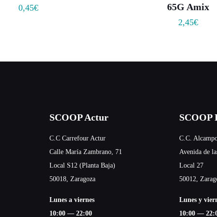
65G Amix
0,45
€
2,45
€
SCOOP Actur
SCOOP E
C.C Carrefour Actur
C.C. Alcampo
Calle María Zambrano, 71
Avenida de la
Local S12 (Planta Baja)
Local 27
50018, Zaragoza
50012, Zarag
Lunes a viernes
Lunes y vier
10:00 — 22:00
10:00 — 22: