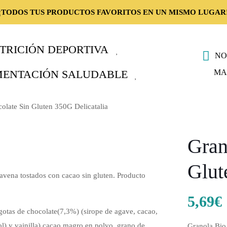
¡TODOS TUS PRODUCTOS FAVORITOS EN UN MISMO LUGAR
TRICIÓN DEPORTIVA
NO
MA
MENTACIÓN SALUDABLE
olate Sin Gluten 350G Delicatalia
Gran
Glut
vena tostados con cacao sin gluten. Producto
5,69
€
gotas de chocolate(7,3%) (sirope de agave, cacao,
ol) y vainilla),cacao magro en polvo, grano de
Granola Bio