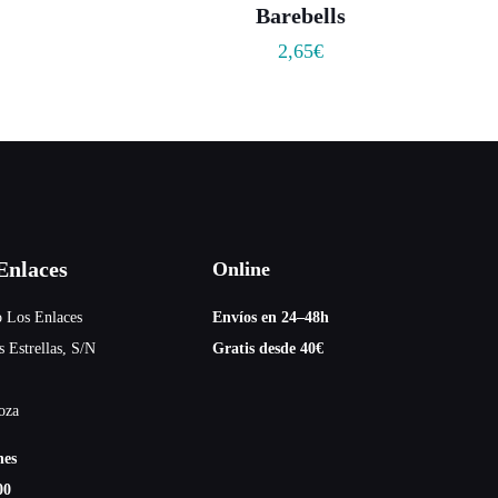
Barebells
2,65
€
nlaces
Online
 Los Enlaces
Envíos en 24–48h
s Estrellas, S/N
Gratis desde 40€
oza
nes
00