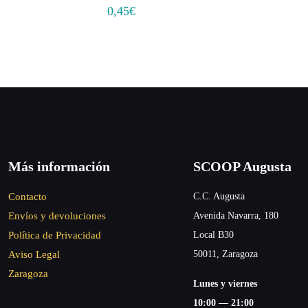
0,45
€
Más información
SCOOP Augusta
Contacto
C.C. Augusta
Envíos y devoluciones
Avenida Navarra, 180
Política de Privacidad
Local B30
Aviso Legal
50011, Zaragoza
Zaragoza
Lunes y viernes
10:00 — 21:00