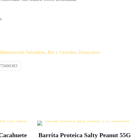
s
Alimentación Saludable
,
Bio y Cereales
,
Desayunos
575600383
 Cacahuete
Barrita Proteica Salty Peanut 55G