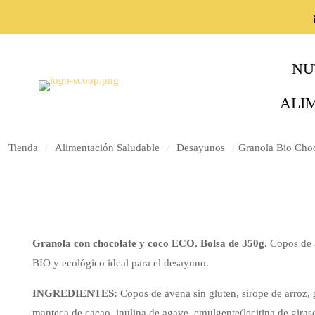
NU
ALI
Tienda
/
Alimentación Saludable
/
Desayunos
/
Granola Bio Choc
Granola con chocolate y coco ECO. Bolsa de 350g.
Copos de a
BIO y ecológico ideal para el desayuno.
INGREDIENTES:
Copos de avena sin gluten, sirope de arroz, 
manteca de cacao, inulina de agave, emulgente(lecitina de giras