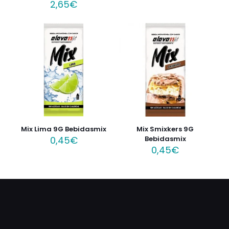
2,65
€
Mix Lima 9G Bebidasmix
Mix Smixkers 9G
0,45
€
Bebidasmix
0,45
€