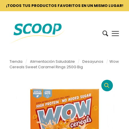
¡TODOS TUS PRODUCTOS FAVORITOS EN UN MISMO LUGAR!
Tienda
/
Alimentación Saludable
/
Desayunos
/
Wow
Cereals Sweet Caramel Rings 250G Big