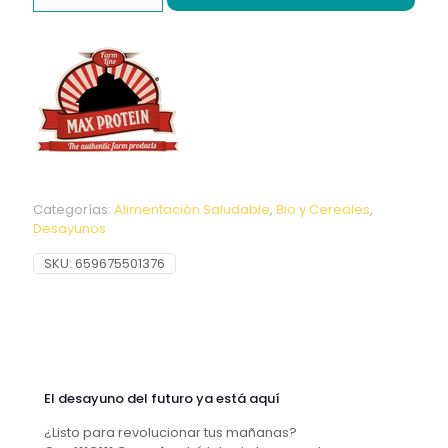
Sweet
Caramel
Rings
250G
Big
cantidad
Categorías:
Alimentación Saludable
,
Bio y Cereales
,
Desayunos
SKU:
659675501376
El desayuno del futuro ya está aquí
¿Listo para revolucionar tus mañanas?