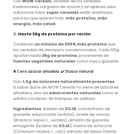
Con
WOW Cereals
, olvídate de los cereales
tradicionales cargados de azúcar y sin apenas valor
nutricional. Estos
super cereales
están diseñados
para los que quieren más:
más proteína, más
energía, más salud
.
💪
Hasta 36g de proteína por ración
Contienen
un mínimo de 300% más proteína
que
los cereales de desayuno convencionales. Cada 100g
aportan hasta
36g de proteína
, proveniente de
fuentes vegetales naturales
como soja y guisante.
❌ Cero azúcar añadido. ✔️ Dulzor natural
Solo
1,4g de azúcares naturalmente presentes
.
El sabor dulce de WOW Cereals no viene de azúcares
añadidos, sino de
edulcorantes naturales
como el
eritritol y la stevia. Sin trampas, sin aditivos.
Ingredientes
: Aislado de
SOJA
, concentrado de
guisante, edulcorante (eritritol), aceite de canola
(
Brassica napus L.
, semilla), almidón de guisante,
emulgente (lecitina de
SOJA
), inulina de achicoria
(
Cichorium intybus L.
, raíz), extracto de stevia (
Stevia