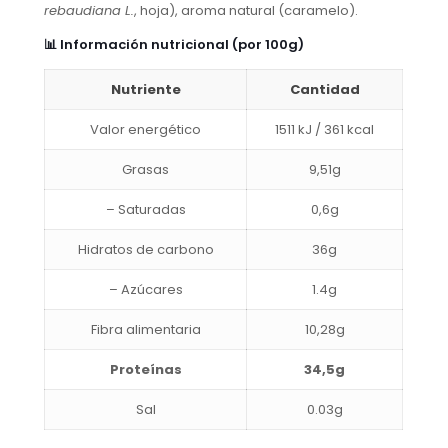
rebaudiana L.
, hoja), aroma natural (caramelo).
📊 Información nutricional (por 100g)
Nutriente
Cantidad
Valor energético
1511 kJ / 361 kcal
Grasas
9,51g
– Saturadas
0,6g
Hidratos de carbono
36g
– Azúcares
1.4g
Fibra alimentaria
10,28g
Proteínas
34,5g
Sal
0.03g