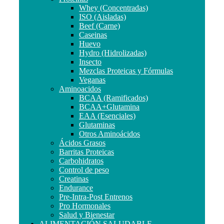
Whey (Concentradas)
ISO (Aisladas)
Beef (Carne)
Caseinas
Huevo
Hydro (Hidrolizadas)
Insecto
Mezclas Proteicas y Fórmulas
Veganas
Aminoacidos
BCAA (Ramificados)
BCAA+Glutamina
EAA (Esenciales)
Glutaminas
Otros Aminoácidos
Ácidos Grasos
Barritas Proteicas
Carbohidratos
Control de peso
Creatinas
Endurance
Pre-Intra-Post Entrenos
Pro Hormonales
Salud y Bienestar
ALIMENTACIÓN SALUDABLE