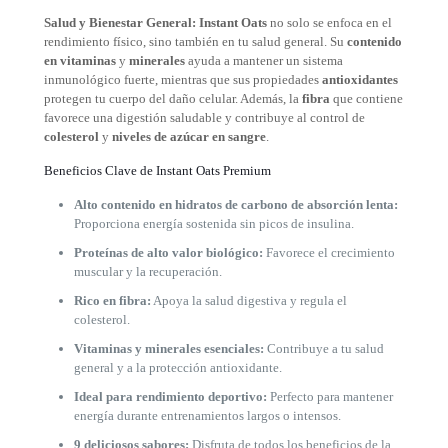
Salud y Bienestar General:
Instant Oats
no solo se enfoca en el
rendimiento físico, sino también en tu salud general. Su
contenido
en vitaminas
y
minerales
ayuda a mantener un sistema
inmunológico fuerte, mientras que sus propiedades
antioxidantes
protegen tu cuerpo del daño celular. Además, la
fibra
que contiene
favorece una digestión saludable y contribuye al control de
colesterol
y
niveles de azúcar en sangre
.
Beneficios Clave de Instant Oats Premium
Alto contenido en hidratos de carbono de absorción lenta:
Proporciona energía sostenida sin picos de insulina.
Proteínas de alto valor biológico:
Favorece el crecimiento
muscular y la recuperación.
Rico en fibra:
Apoya la salud digestiva y regula el
colesterol.
Vitaminas y minerales esenciales:
Contribuye a tu salud
general y a la protección antioxidante.
Ideal para rendimiento deportivo:
Perfecto para mantener
energía durante entrenamientos largos o intensos.
9 deliciosos sabores:
Disfruta de todos los beneficios de la