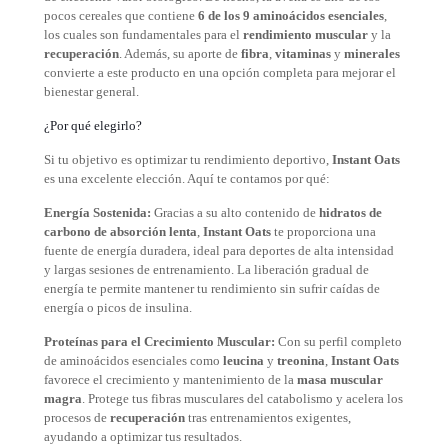
pocos cereales que contiene
6 de los 9 aminoácidos esenciales
,
los cuales son fundamentales para el
rendimiento muscular
y la
recuperación
. Además, su aporte de
fibra
,
vitaminas
y
minerales
convierte a este producto en una opción completa para mejorar el
bienestar general.
¿Por qué elegirlo?
Si tu objetivo es optimizar tu rendimiento deportivo,
Instant Oats
es una excelente elección. Aquí te contamos por qué:
Energía Sostenida:
Gracias a su alto contenido de
hidratos de
carbono de absorción lenta
,
Instant Oats
te proporciona una
fuente de energía duradera, ideal para deportes de alta intensidad
y largas sesiones de entrenamiento. La liberación gradual de
energía te permite mantener tu rendimiento sin sufrir caídas de
energía o picos de insulina.
Proteínas para el Crecimiento Muscular:
Con su perfil completo
de aminoácidos esenciales como
leucina
y
treonina
,
Instant Oats
favorece el crecimiento y mantenimiento de la
masa muscular
magra
. Protege tus fibras musculares del catabolismo y acelera los
procesos de
recuperación
tras entrenamientos exigentes,
ayudando a optimizar tus resultados.