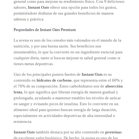
general como para mejorar su rendimiento físico. Con 9 deliciosos
sabores,
Instant Oats
ofrece una opción para todos los gustos,
permitiéndote disfrutar de sus grandes beneficios de manera
sabrosa y práctica.
Propiedades de Instant Oats Premium
La avena es uno de los cereales más valorados en el mundo de la
nutrición, y por una buena razón. Sus beneficios son
innumerables, lo que la convierte en un ingrediente esencial para
cualquier dieta, tanto si buscas mejorar tu salud general como si
tienes metas deportivas.
Uno de los principales puntos fuertes de
Instant Oats
es su
contenido en
hidratos de carbono
, que representa entre el 60% y
el 70% de su composición. Estos carbohidratos son de
absorción
lenta
, lo que significa que liberan energía de manera gradual y
prolongada, ayudando a mantener estables los niveles de azúcar
en sangre y evitando picos de insulina. Esto lo convierte en un
alimento ideal para quienes buscan energía de larga duración,
especialmente en actividades deportivas de alta intensidad o
resistencia.
Instant Oats
también destaca por su alto contenido en
proteínas
de excelente valor biológico. De hecho, la avena es uno de los