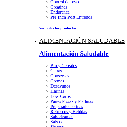
Control de peso
Creatinas
Endurance
Pre-Intra-Post Entrenos
Ver todos los productos
ALIMENTACIÓN SALUDABLE
Alimentación Saludable
Bio y Cereales
Claras
Conservas
Cremas
Desayunos
Harinas
Low Carbs
Panes Pizzas y Piadinas
Preparado Tortitas
Refrescos y Bebidas
Saborizantes
Salsas
Siropes