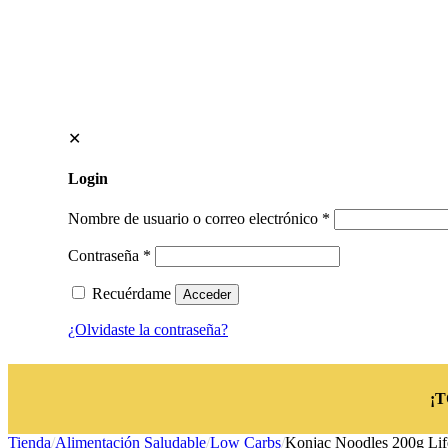
✕
Login
Nombre de usuario o correo electrónico
*
Contraseña
*
Recuérdame
Acceder
¿Olvidaste la contraseña?
¡
Tienda
/
Alimentación Saludable
/
Low Carbs
/
Konjac Noodles 200g Lif