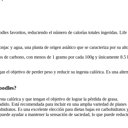
dles favoritos, reduciendo el número de calorías totales ingeridas. Li
jac y agua, una planta de origen asiático que se caracteriza por su alto
os de carbono, con menos de 1 gramo por cada 100g y únicamente 8.5 kc
an el objetivo de perder peso y reducir su ingesta calórica. Es una alte
oodles?
ta calórica y que tengan el objetivo de lograr la pérdida de grasa.
dido. Está recomendada para incluir en una amplia variedad de planes 
dratos. Es una excelente elección para dietas bajas en carbohidratos y
puede ayudar a mantener la sensación de saciedad, lo que puede reducir 