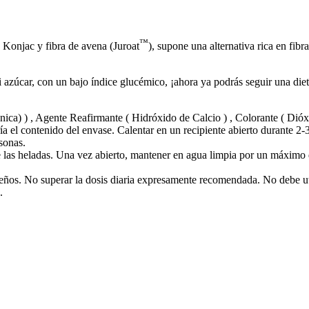
™
a Konjac y fibra de avena (Juroat
), supone una alternativa rica en fibr
i azúcar, con un bajo índice glucémico, ¡ahora ya podrás seguir una diet
ca) ) , Agente Reafirmante ( Hidróxido de Calcio ) , Colorante ( Dióxi
ía el contenido del envase. Calentar en un recipiente abierto durante 2
sonas.
e las heladas. Una vez abierto, mantener en agua limpia por un máximo 
ños. No superar la dosis diaria expresamente recomendada. No debe util
.