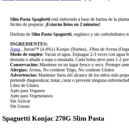
Slim Pasta Spaghetti
está elaborada a base de harina de la plant
fáciles de preparar.
¡Estarán listos en 2 minutos!
Disfruta de
Slim Pasta Spaguetti
, orgánico y sin carbohidratos n
INGREDIENTES:
Agua
, Juroat™ (4.4%) ( Konjac (Harina) , Fibra de Avena (Organi
Modo de empleo
:
Vaciar el agua. Enjuagar 2-3 veces con agua fr
deseada o añadir a sopa o ensalada. Cada bolsa sirve para 1-2 per
Conservación:
Mantener en un lugar fresco y seco. Proteger ant
Alergias:
Avena, No contiene Trigo, No contiene Gluten
Advertencias:
Mantener fuera del alcance de los niños más peque
pretende diagnosticar, tratar, curar o prevenir ninguna enfermedad
Libre de Gluten
Apto para Veganos
Apto para Vegetarianos
Sin Azúcar
Sin Grasas
Spaguetti Konjac 270G Slim Pasta