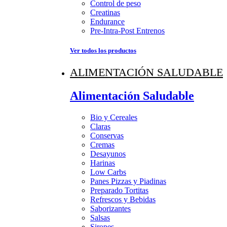
Control de peso
Creatinas
Endurance
Pre-Intra-Post Entrenos
Ver todos los productos
ALIMENTACIÓN SALUDABLE
Alimentación Saludable
Bio y Cereales
Claras
Conservas
Cremas
Desayunos
Harinas
Low Carbs
Panes Pizzas y Piadinas
Preparado Tortitas
Refrescos y Bebidas
Saborizantes
Salsas
Siropes