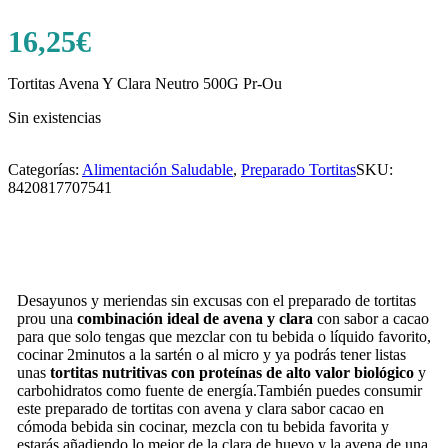
16,25
€
Tortitas Avena Y Clara Neutro 500G Pr-Ou
Sin existencias
Categorías:
Alimentación Saludable
,
Preparado Tortitas
SKU:
8420817707541
Desayunos y meriendas sin excusas con el preparado de tortitas
prou una
combinación ideal de avena y clara
con sabor a cacao
para que solo tengas que mezclar con tu bebida o líquido favorito,
cocinar 2minutos a la sartén o al micro y ya podrás tener listas
unas
tortitas nutritivas con proteínas de alto valor biológico
y
carbohidratos como fuente de energía.También puedes consumir
este preparado de tortitas con avena y clara sabor cacao en
cómoda bebida sin cocinar, mezcla con tu bebida favorita y
estarás añadiendo lo mejor de la clara de huevo y la avena de una