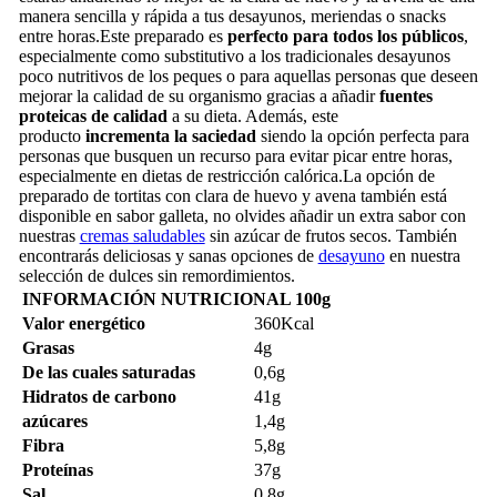
manera sencilla y rápida a tus desayunos, meriendas o snacks
entre horas.Este preparado es
perfecto para todos los públicos
,
especialmente como substitutivo a los tradicionales desayunos
poco nutritivos de los peques o para aquellas personas que deseen
mejorar la calidad de su organismo gracias a añadir
fuentes
proteicas de calidad
a su dieta. Además, este
producto
incrementa la saciedad
siendo la opción perfecta para
personas que busquen un recurso para evitar picar entre horas,
especialmente en dietas de restricción calórica.La opción de
preparado de tortitas con clara de huevo y avena también está
disponible en sabor galleta, no olvides añadir un extra sabor con
nuestras
cremas saludables
sin azúcar de frutos secos. También
encontrarás deliciosas y sanas opciones de
desayuno
en nuestra
selección de dulces sin remordimientos.
INFORMACIÓN NUTRICIONAL 100g
Valor energético
360Kcal
Grasas
4g
De las cuales saturadas
0,6g
Hidratos de carbono
41g
azúcares
1,4g
F
ibra
5,8g
Proteínas
37g
S
al
0,8g