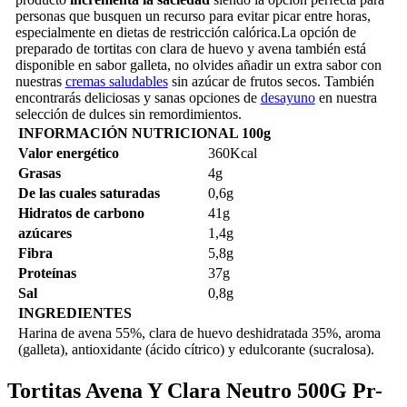
personas que busquen un recurso para evitar picar entre horas,
especialmente en dietas de restricción calórica.La opción de
preparado de tortitas con clara de huevo y avena también está
disponible en sabor galleta, no olvides añadir un extra sabor con
nuestras
cremas saludables
sin azúcar de frutos secos. También
encontrarás deliciosas y sanas opciones de
desayuno
en nuestra
selección de dulces sin remordimientos.
INFORMACIÓN NUTRICIONAL 100g
Valor energético
360Kcal
Grasas
4g
De las cuales saturadas
0,6g
Hidratos de carbono
41g
azúcares
1,4g
F
ibra
5,8g
Proteínas
37g
S
al
0,8g
INGREDIENTES
Harina de avena 55%, clara de huevo deshidratada 35%, aroma
(galleta), antioxidante (ácido cítrico) y edulcorante (sucralosa).
Tortitas Avena Y Clara Neutro 500G Pr-