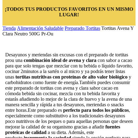
¡TODOS TUS PRODUCTOS FAVORITOS EN UN MISMO
LUGAR!
Tienda
/
Alimentación Saludable
/
Preparado Tortitas
/
Tortitas Avena Y
Clara Neutro 500G Pr-Ou
Desayunos y meriendas sin excusas con el preparado de tortitas
prou una
combinación ideal de avena y clara
con sabor a cacao
para que solo tengas que mezclar con tu bebida o líquido favorito,
cocinar 2minutos a la sartén o al micro y ya podrás tener listas
unas
tortitas nutritivas con proteínas de alto valor biológico
y
carbohidratos como fuente de energía.También puedes consumir
este preparado de tortitas con avena y clara sabor cacao en
cómoda bebida sin cocinar, mezcla con tu bebida favorita y
estarás añadiendo lo mejor de la clara de huevo y la avena de una
manera sencilla y rápida a tus desayunos, meriendas o snacks
entre horas.Este preparado es
perfecto para todos los públicos
,
especialmente como substitutivo a los tradicionales desayunos
poco nutritivos de los peques o para aquellas personas que deseen
mejorar la calidad de su organismo gracias a añadir
fuentes
proteicas de calidad
a su dieta. Además, este
producto
incrementa la saciedad
siendo la opción perfecta para