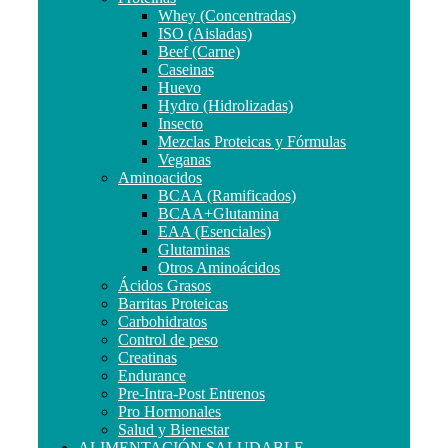
Whey (Concentradas)
ISO (Aisladas)
Beef (Carne)
Caseinas
Huevo
Hydro (Hidrolizadas)
Insecto
Mezclas Proteicas y Fórmulas
Veganas
Aminoacidos
BCAA (Ramificados)
BCAA+Glutamina
EAA (Esenciales)
Glutaminas
Otros Aminoácidos
Ácidos Grasos
Barritas Proteicas
Carbohidratos
Control de peso
Creatinas
Endurance
Pre-Intra-Post Entrenos
Pro Hormonales
Salud y Bienestar
ALIMENTACIÓN SALUDABLE