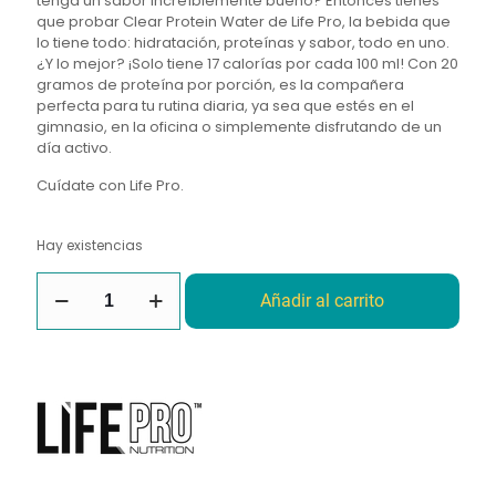
tenga un sabor increíblemente bueno? Entonces tienes
que probar Clear Protein Water de Life Pro, la bebida que
lo tiene todo: hidratación, proteínas y sabor, todo en uno.
¿Y lo mejor? ¡Solo tiene 17 calorías por cada 100 ml! Con 20
gramos de proteína por porción, es la compañera
perfecta para tu rutina diaria, ya sea que estés en el
gimnasio, en la oficina o simplemente disfrutando de un
día activo.
Cuídate con Life Pro.
Hay existencias
Clear
Añadir al carrito
Protein
Water
Forest
Fruit
500ML
Lifepro
cantidad