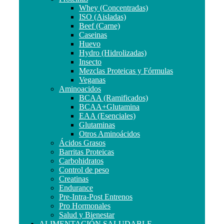
Whey (Concentradas)
ISO (Aisladas)
Beef (Carne)
Caseinas
Huevo
Hydro (Hidrolizadas)
Insecto
Mezclas Proteicas y Fórmulas
Veganas
Aminoacidos
BCAA (Ramificados)
BCAA+Glutamina
EAA (Esenciales)
Glutaminas
Otros Aminoácidos
Ácidos Grasos
Barritas Proteicas
Carbohidratos
Control de peso
Creatinas
Endurance
Pre-Intra-Post Entrenos
Pro Hormonales
Salud y Bienestar
ALIMENTACIÓN SALUDABLE