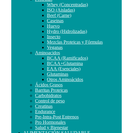
Whey (Concentradas)
ISO (Aisladas)
Beef (Carne)
Caseinas
Huevo
Hydro (Hidrolizadas)
Insecto
Mezclas Proteicas y Fórmulas
Veganas
Aminoacidos
BCAA (Ramificados)
BCAA+Glutamina
EAA (Esenciales)
Glutaminas
Otros Aminoácidos
Ácidos Grasos
Barritas Proteicas
Carbohidratos
Control de peso
Creatinas
Endurance
Pre-Intra-Post Entrenos
Pro Hormonales
Salud y Bienestar
ALIMENTACIÓN SALUDABLE