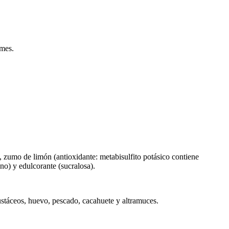
 mes.
 zumo de limón (antioxidante: metabisulfito potásico contiene
eno) y edulcorante (sucralosa).
rustáceos, huevo, pescado, cacahuete y altramuces.