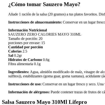
¿Cómo tomar Sauzero Mayo?
Añade 1 ración de la salsa (20 gramos) a tus platos favoritos. Disfr
Instrucciones de almacenamiento:
Conservar en un lugar fresco
Información Nutricional
SAUZERO ZERO CALORIES MAYO 310ML
Tamaño de porción: 20
porciones por envase: 15
Cantidad por porción
Calorías
2.5
Sal
0.2gr
Hidratos de Carbono
0.6g
Fibra alimentaria 0.1g
Ingredientes:
Agua, almidón modificado de maíz, vinagre de alcoh
sulfitos)), estabilizantes (goma guar, goma xantana), acidulante (á
Instrucciones de uso:
Conservar en un lugar fresco y seco. Una v
Información de alérgenos:
Puede contener trazas de frutos de cá
Salsa Sauzero Mayo 310Ml Lifepro