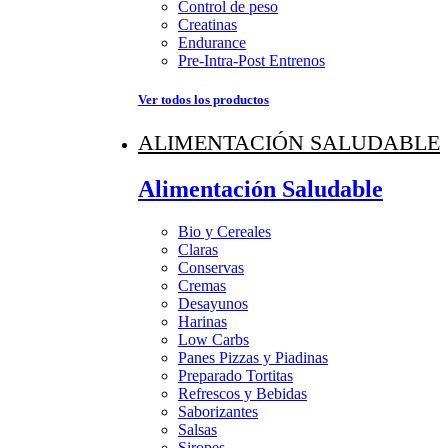
Control de peso
Creatinas
Endurance
Pre-Intra-Post Entrenos
Ver todos los productos
ALIMENTACIÓN SALUDABLE
Alimentación Saludable
Bio y Cereales
Claras
Conservas
Cremas
Desayunos
Harinas
Low Carbs
Panes Pizzas y Piadinas
Preparado Tortitas
Refrescos y Bebidas
Saborizantes
Salsas
Siropes