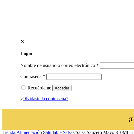
✕
Login
Nombre de usuario o correo electrónico
*
Contraseña
*
Recuérdame
Acceder
¿Olvidaste la contraseña?
¡
Tienda
/
Alimentación Saludable
/
Salsas
/
Salsa Sauzero Mayo 310Ml Li