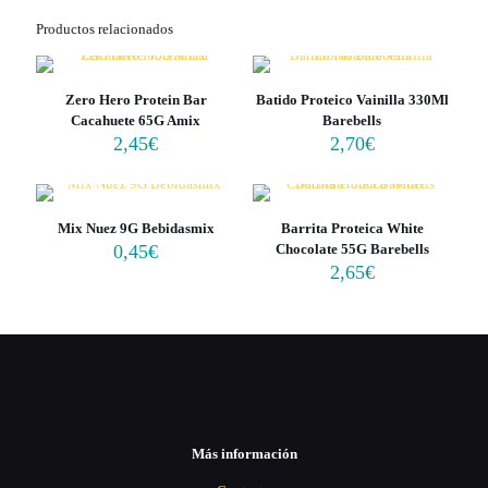
Productos relacionados
Zero Hero Protein Bar
Batido Proteico Vainilla 330Ml
Cacahuete 65G Amix
Barebells
2,45
€
2,70
€
Mix Nuez 9G Bebidasmix
Barrita Proteica White
0,45
€
Chocolate 55G Barebells
2,65
€
Más información