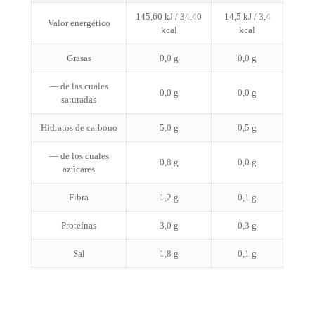
145,60 kJ / 34,40
14,5 kJ / 3,4
Valor energético
kcal
kcal
Grasas
0,0 g
0,0 g
— de las cuales
0,0 g
0,0 g
saturadas
Hidratos de carbono
5,0 g
0,5 g
— de los cuales
0,8 g
0,0 g
azúcares
Fibra
1,2 g
0,1 g
Proteínas
3,0 g
0,3 g
Sal
1,8 g
0,1 g