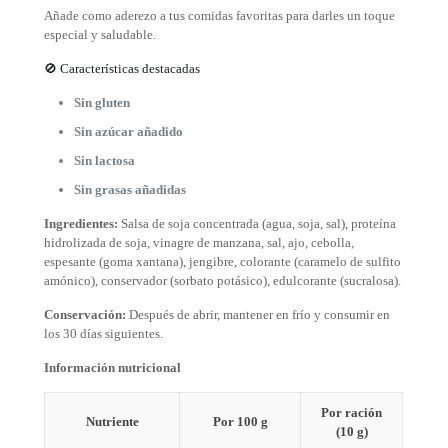
Añade como aderezo a tus comidas favoritas para darles un toque
especial y saludable.
🚫 Características destacadas
Sin gluten
Sin azúcar añadido
Sin lactosa
Sin grasas añadidas
Ingredientes:
Salsa de soja concentrada (agua, soja, sal), proteína
hidrolizada de soja, vinagre de manzana, sal, ajo, cebolla,
espesante (goma xantana), jengibre, colorante (caramelo de sulfito
amónico), conservador (sorbato potásico), edulcorante (sucralosa).
Conservación:
Después de abrir, mantener en frío y consumir en
los 30 días siguientes.
Información nutricional
Por ración
Nutriente
Por 100 g
(10 g)