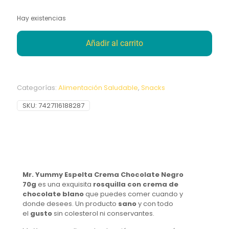
Hay existencias
Añadir al carrito
Categorías:
Alimentación Saludable
,
Snacks
SKU:
7427116188287
Mr. Yummy Espelta Crema Chocolate Negro
70g
es una exquisita
rosquilla con crema de
chocolate blano
que puedes comer cuando y
donde desees. Un producto
sano
y con todo
el
gusto
sin colesterol ni conservantes.