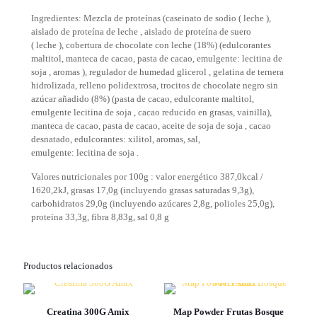
Ingredientes: Mezcla de proteínas (caseinato de sodio ( leche ),
aislado de proteína de leche , aislado de proteína de suero
( leche ), cobertura de chocolate con leche (18%) (edulcorantes
maltitol, manteca de cacao, pasta de cacao, emulgente: lecitina de
soja , aromas ), regulador de humedad glicerol , gelatina de ternera
hidrolizada, relleno polidextrosa, trocitos de chocolate negro sin
azúcar añadido (8%) (pasta de cacao, edulcorante maltitol,
emulgente lecitina de soja , cacao reducido en grasas, vainilla),
manteca de cacao, pasta de cacao, aceite de soja de soja , cacao
desnatado, edulcorantes: xilitol, aromas, sal,
emulgente: lecitina de soja .
Valores nutricionales por 100g : valor energético 387,0kcal /
1620,2kJ, grasas 17,0g (incluyendo grasas saturadas 9,3g),
carbohidratos 29,0g (incluyendo azúcares 2,8g, polioles 25,0g),
proteína 33,3g, fibra 8,83g, sal 0,8 g
Productos relacionados
Creatina 300G Amix
Map Powder Frutas Bosque