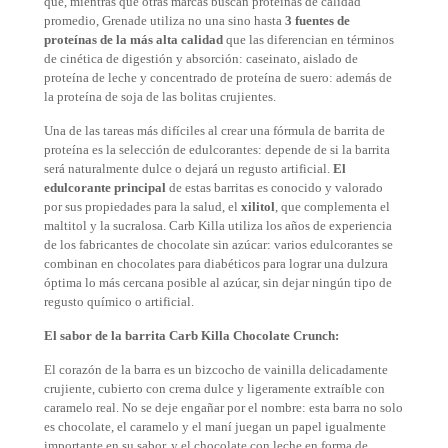
que, mientras que otras marcas buscan proteínas de calidad
promedio, Grenade utiliza no una sino hasta
3 fuentes de
proteínas de la más alta calidad
que las diferencian en términos
de cinética de digestión y absorción: caseinato, aislado de
proteína de leche y concentrado de proteína de suero: además de
la proteína de soja de las bolitas crujientes.
Una de las tareas más difíciles al crear una fórmula de barrita de
proteína es la selección de edulcorantes: depende de si la barrita
será naturalmente dulce o dejará un regusto artificial.
El
edulcorante principal
de estas barritas es conocido y valorado
por sus propiedades para la salud, el
xilitol
, que complementa el
maltitol y la sucralosa. Carb Killa utiliza los años de experiencia
de los fabricantes de chocolate sin azúcar: varios edulcorantes se
combinan en chocolates para diabéticos para lograr una dulzura
óptima lo más cercana posible al azúcar, sin dejar ningún tipo de
regusto químico o artificial.
El sabor de la barrita Carb Killa Chocolate Crunch:
El corazón de la barra es un bizcocho de vainilla delicadamente
crujiente, cubierto con crema dulce y ligeramente extraíble con
caramelo real. No se deje engañar por el nombre: esta barra no solo
es chocolate, el caramelo y el maní juegan un papel igualmente
importante en su sabor, y el chocolate con leche en forma de