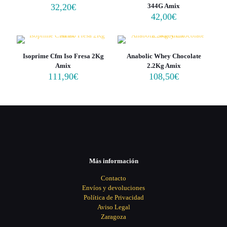
32,20
€
344G Amix
42,00
€
Isoprime Cfm Iso Fresa 2Kg
Anabolic Whey Chocolate
Amix
2.2Kg Amix
111,90
€
108,50
€
Más información
Contacto
Envíos y devoluciones
Política de Privacidad
Aviso Legal
Zaragoza