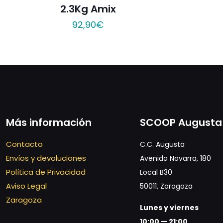
2.3Kg Amix
92,90
€
Más información
SCOOP Augusta
Contacto
C.C. Augusta
Envíos y devoluciones
Avenida Navarra, 180
Política de Privacidad
Local B30
Aviso Legal
50011, Zaragoza
Zaragoza
Lunes y viernes
10:00 — 21:00