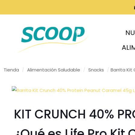
NU
ALI
Tienda
/
Alimentación Saludable
/
Snacks
/
Barrita Ki
KIT CRUNCH 40% PR
¿Qué es Life Pro Kit