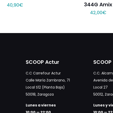
344G Amix
40,90
€
42,00
€
SCOOP Actur
SCOOP 
C.C Carrefour Actur
C.C. Alcam
Calle María Zambrano, 71
Avenida de 
Local S12 (Planta Baja)
Local 27
50018, Zaragoza
50012, Zar
Lunes a viernes
Lunes y v
10:00 — 22:00
10:00 — 22