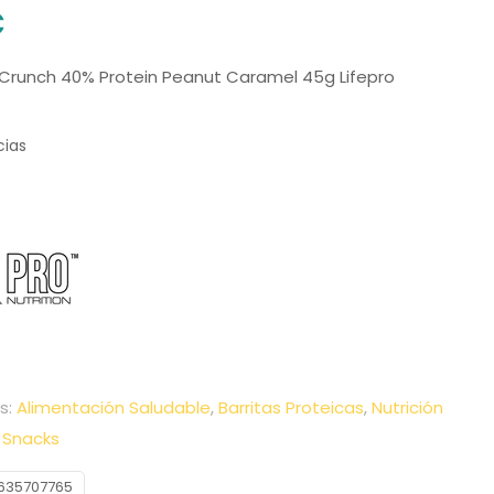
€
t Crunch 40% Protein Peanut Caramel 45g Lifepro
cias
s:
Alimentación Saludable
,
Barritas Proteicas
,
Nutrición
,
Snacks
635707765