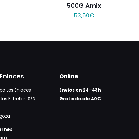
500G Amix
53,50
€
Enlaces
Online
po Los Enlaces
Envíos en 24–48h
las Estrellas, S/N
Gratis desde 40€
agoza
iernes
:00