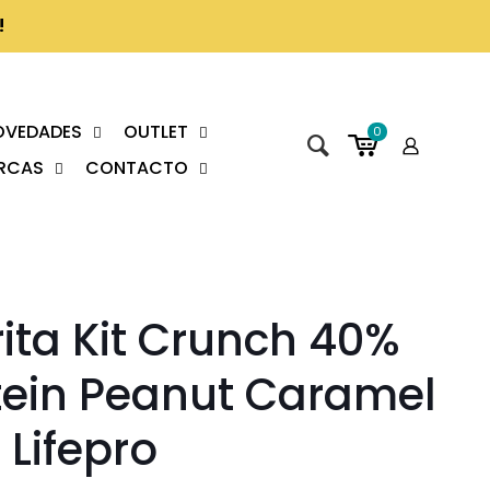
!
OVEDADES
OUTLET
0
RCAS
CONTACTO
rita Kit Crunch 40%
tein Peanut Caramel
 Lifepro