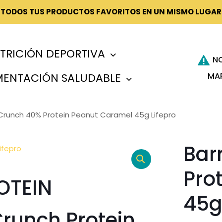
¡TODOS TUS PRODUCTOS FAVORITOS EN UN MISMO LUGAR
TRICIÓN DEPORTIVA
N
MA
MENTACIÓN SALUDABLE
t Crunch 40% Protein Peanut Caramel 45g Lifepro
Bar
Pro
OTEIN
45g
 Crunch Protein