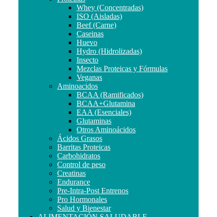
Whey (Concentradas)
ISO (Aisladas)
Beef (Carne)
Caseinas
Huevo
Hydro (Hidrolizadas)
Insecto
Mezclas Proteicas y Fórmulas
Veganas
Aminoacidos
BCAA (Ramificados)
BCAA+Glutamina
EAA (Esenciales)
Glutaminas
Otros Aminoácidos
Ácidos Grasos
Barritas Proteicas
Carbohidratos
Control de peso
Creatinas
Endurance
Pre-Intra-Post Entrenos
Pro Hormonales
Salud y Bienestar
ALIMENTACIÓN SALUDABLE