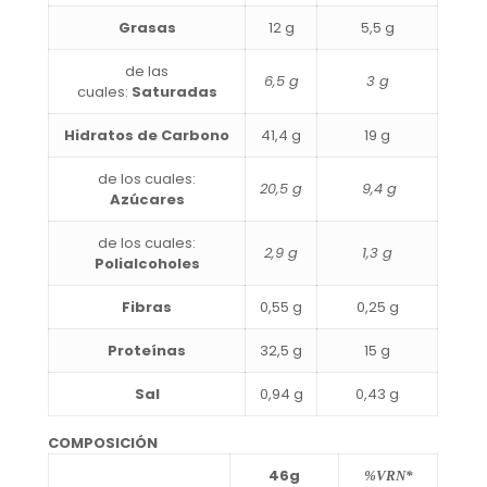
Grasas
12 g
5,5 g
de las
6,5 g
3 g
cuales:
Saturadas
Hidratos de Carbono
41,4 g
19 g
de los cuales:
20,5 g
9,4 g
Azúcares
de los cuales:
2,9 g
1,3 g
Polialcoholes
Fibras
0,55 g
0,25 g
Proteínas
32,5 g
15 g
Sal
0,94 g
0,43 g
COMPOSICIÓN
46g
%VRN*