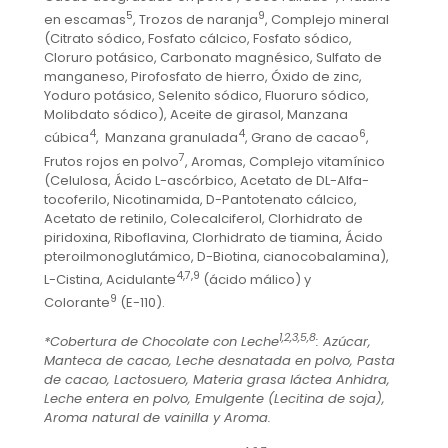
5
9
en escamas
, Trozos de naranja
, Complejo mineral
(Citrato sódico, Fosfato cálcico, Fosfato sódico,
Cloruro potásico, Carbonato magnésico, Sulfato de
manganeso, Pirofosfato de hierro, Óxido de zinc,
Yoduro potásico, Selenito sódico, Fluoruro sódico,
Molibdato sódico), Aceite de girasol, Manzana
4
4
6
cúbica
, Manzana granulada
, Grano de cacao
,
7
Frutos rojos en polvo
, Aromas, Complejo vitamínico
(Celulosa, Ácido L-ascórbico, Acetato de DL-Alfa-
tocoferilo, Nicotinamida, D-Pantotenato cálcico,
Acetato de retinilo, Colecalciferol, Clorhidrato de
piridoxina, Riboflavina, Clorhidrato de tiamina, Ácido
pteroilmonoglutámico, D-Biotina, cianocobalamina),
4,7,9
L-Cistina, Acidulante
(ácido málico) y
9
Colorante
(E-110).
1,2,3,5,8
*Cobertura de Chocolate con Leche
: Azúcar,
Manteca de cacao, Leche desnatada en polvo, Pasta
de cacao, Lactosuero, Materia grasa láctea Anhidra,
Leche entera en polvo, Emulgente (Lecitina de soja),
Aroma natural de vainilla y Aroma.