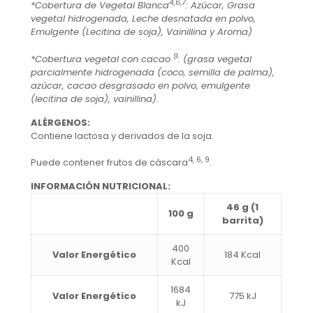
4,6,7
*Cobertura de Vegetal Blanca
: Azúcar, Grasa
vegetal hidrogenada, Leche desnatada en polvo,
Emulgente (Lecitina de soja), Vainillina y Aroma)
9
*Cobertura vegetal con cacao
: (grasa vegetal
parcialmente hidrogenada (coco, semilla de palma),
azúcar, cacao desgrasado en polvo, emulgente
(lecitina de soja), vainillina).
ALÉRGENOS:
Contiene lactosa y derivados de la soja.
4, 6, 9
Puede contener frutos de cáscara
.
INFORMACIÓN NUTRICIONAL:
46 g (1
100 g
barrita)
400
Valor Energético
184 Kcal
Kcal
1684
Valor Energético
775 kJ
kJ