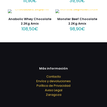
111,90
€
39,50
€
Anabolic Whey Chocolate
Monster Beef Chocolate
2.2Kg Amix
2.2Kg Amix
108,50
€
98,90
€
Más información
Contacto
Envíos y devoluciones
Política de Privacidad
Aviso Legal
Zaragoza