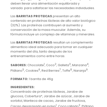
deben llevar una alimentación equilibrada y
variada para satisfacer las necesidades individuales.
Las
BARRITAS PROTEICAS
presentan un alto
contenido en proteínas lácteas de alto valor biológico
(32%). Las proteínas contribuyen al aumento y
conservación de la masa muscular. Además, su
fórmula incluye un complejo de vitaminas y minerales.
Las
BARRITAS PROTEICAS
resultan un complemento
alimenticio ideal adecuado para tomar en cualquier
momento del día, tanto después de los
entrenamientos como entre horas.
1
2
3
4
SABORES:
Chocolate
, Coco
, Galleta
, Manzana
,
5
6
7
8
9
Plátano
, Cookies
, Red Berries
, Toffe
, Naranja
.
FORMATO:
1 barrita de 46g
INGREDIENTES:
Concentrado de proteínas lácteas, Jarabe de
glucosa, Cobertura*, Jarabe de azúcar, Jarabe de
sorbitol, Manteca de cacao, Jarabe de fructosa,
1
2
Cacao desgrasado en polvo
, Coco rallado
, Plátano