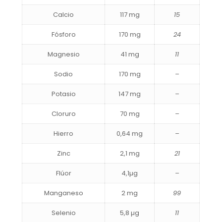
Calcio
117 mg
15
Fósforo
170 mg
24
Magnesio
41 mg
11
Sodio
170 mg
–
Potasio
147 mg
–
Cloruro
70 mg
–
Hierro
0,64 mg
–
Zinc
2,1 mg
21
Flúor
4,1µg
–
Manganeso
2 mg
99
Selenio
5,8 µg
11