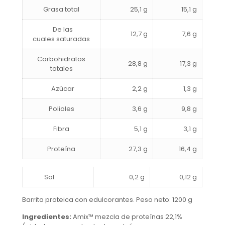
Grasa total
25,1
g
15,1 g
De las
12,7 g
7,6 g
cuales saturadas
Carbohidratos
28,8 g
17,3 g
totales
Azúcar
2,2 g
1,3 g
Polioles
3,6 g
9,8 g
Fibra
5,1 g
3,1 g
Proteína
27,3 g
16,4 g
Sal
0,2 g
0,12 g
Barrita proteica con edulcorantes. Peso neto: 1200 g
Ingredientes:
Amix™ mezcla de proteínas 22,1%