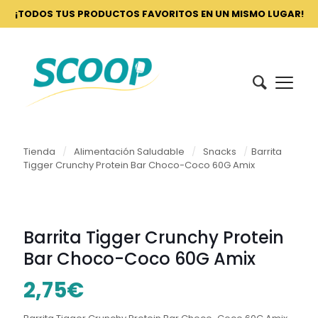
¡TODOS TUS PRODUCTOS FAVORITOS EN UN MISMO LUGAR!
Tienda
/
Alimentación Saludable
/
Snacks
/
Barrita
Tigger Crunchy Protein Bar Choco-Coco 60G Amix
Barrita Tigger Crunchy Protein
Bar Choco-Coco 60G Amix
2,75
€