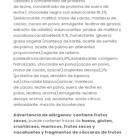
(aislado y concentrado de proteína
de leche, concentrado de proteína de suero de
leche); chocolate negro con edulcorante 18,3%
(edulcorante: maltitol; masa de cacao, manteca de
cacao, cacao en polvo, emulgente: lecitina de girasol;
extracto de vainilla); edulcorantes: jarabe de maltitol y
sucralosa;cacahuetes9,4 %, humectante: glicerol;
grasa vegetal (manteca de karité, aceite de semilla
de palma, aceite de palma en diferentes
proporciones);agente de relleno:
polidextrosa;almendras3,8%,estabilizante: colágeno
hidrolizado; chocolate en polvo(cacao en polvo,
masa de cacao, azúcar);crujientes desoja2,2%
(proteína de soja, almidón de tapioca,
sal);chocolate blanco(azúcar, manteca
de cacao, leche en polvo, suero de leche en
polvo, lecitina, aroma);emulgente: lecitina
desoja; aroma, sal, acidulante: ácido cítrico;
antioxidante: mezcla de tocoferoles.
Advertencia de alérgenos:
contiene frutos
secos,
puede contener trazas de
huevo, gluten,
crustáceos, mariscos, frutos secos y
cacahuetes y fragmentos de cáscaras de frutos