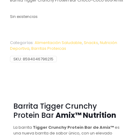
Barrita Tigger Crunchy Protein Bar Choco-Coco 60G Amix
Sin existencias
Categorías:
Alimentación Saludable
,
Snacks
,
Nutrición
Deportiva
,
Barritas Proteicas
SKU:
8594046796215
Barrita Tigger Crunchy
Protein Bar
Amix™ Nutrition
La barrita
Tigger Crunchy Protein Bar de Amix™
es
una nueva barrita de sabor único, con un elevado