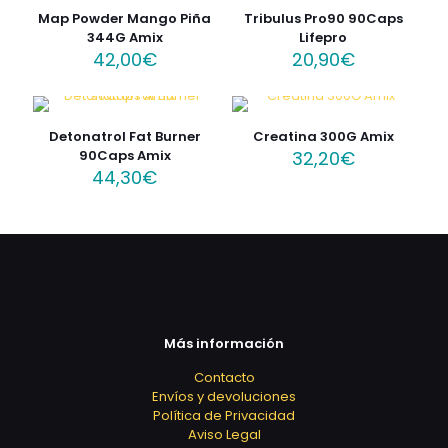
Map Powder Mango Piña
Tribulus Pro90 90Caps
344G Amix
Lifepro
42,00
€
20,90
€
Detonatrol Fat Burner
Creatina 300G Amix
90Caps Amix
32,20
€
44,30
€
Más información
Contacto
Envíos y devoluciones
Política de Privacidad
Aviso Legal