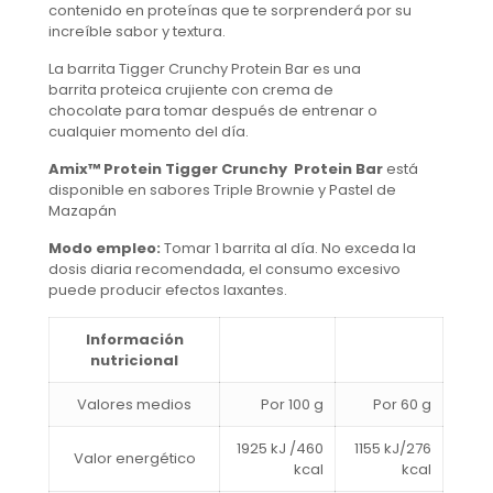
contenido en proteínas que te sorprenderá por su
increíble sabor y textura.
La barrita Tigger Crunchy Protein Bar es una
barrita proteica crujiente con crema de
chocolate para tomar después de entrenar o
cualquier momento del día.
Amix™
Protein Tigger
Crunchy Protein Bar
está
disponible en sabores
Triple Brownie y Pastel de
Mazapán
Modo empleo:
Tomar 1 barrita al día.
No exceda la
dosis diaria recomendada, e
l consumo excesivo
puede producir efectos laxantes.
Información
nutricional
Valores medios
Por 100 g
Por 60 g
1925 kJ /460
1155 kJ/276
Valor energético
kcal
kcal