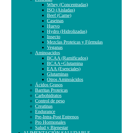
Whey (Concentradas)
ISO (Aisladas)
Beef (Carne)
Caseinas
Huevo
Hydro (Hidrolizadas)
Insecto
Mezclas Proteicas y Fórmulas
Veganas
Aminoacidos
BCAA (Ramificados)
BCAA+Glutamina
EAA (Esenciales)
Glutaminas
Otros Aminoácidos
Ácidos Grasos
Barritas Proteicas
Carbohidratos
Control de peso
Creatinas
Endurance
Pre-Intra-Post Entrenos
Pro Hormonales
Salud y Bienestar
ALIMENTACIÓN SALUDABLE