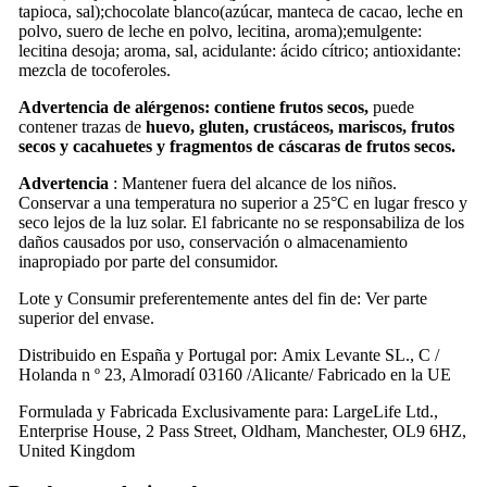
tapioca, sal);chocolate blanco(azúcar, manteca de cacao, leche en
polvo, suero de leche en polvo, lecitina, aroma);emulgente:
lecitina desoja; aroma, sal, acidulante: ácido cítrico; antioxidante:
mezcla de tocoferoles.
Advertencia de alérgenos:
contiene frutos secos,
puede
contener trazas de
huevo, gluten, crustáceos, mariscos, frutos
secos y cacahuetes y fragmentos de cáscaras de frutos secos.
Advertencia
: Mantener fuera del alcance de los niños.
Conservar a una temperatura no superior a 25°C en lugar fresco y
seco lejos de la luz solar. El fabricante no se responsabiliza de los
daños causados por uso, conservación o almacenamiento
inapropiado por parte del consumidor.
Lote y Consumir preferentemente antes del fin de: Ver parte
superior del envase.
Distribuido en España y Portugal por: Amix Levante SL., C /
Holanda n º 23, Almoradí 03160 /Alicante/ Fabricado en la UE
Formulada y Fabricada Exclusivamente para: LargeLife Ltd.,
Enterprise House, 2 Pass Street, Oldham, Manchester, OL9 6HZ,
United Kingdom