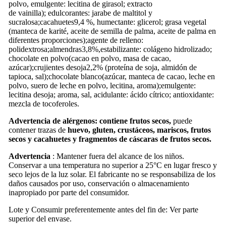
polvo, emulgente: lecitina de girasol; extracto
de vainilla); edulcorantes: jarabe de maltitol y
sucralosa;cacahuetes9,4 %, humectante: glicerol; grasa vegetal
(manteca de karité, aceite de semilla de palma, aceite de palma en
diferentes proporciones);agente de relleno:
polidextrosa;almendras3,8%,estabilizante: colágeno hidrolizado;
chocolate en polvo(cacao en polvo, masa de cacao,
azúcar);crujientes desoja2,2% (proteína de soja, almidón de
tapioca, sal);chocolate blanco(azúcar, manteca de cacao, leche en
polvo, suero de leche en polvo, lecitina, aroma);emulgente:
lecitina desoja; aroma, sal, acidulante: ácido cítrico; antioxidante:
mezcla de tocoferoles.
Advertencia de alérgenos:
contiene frutos secos,
puede
contener trazas de
huevo, gluten, crustáceos, mariscos, frutos
secos y cacahuetes y fragmentos de cáscaras de frutos secos.
Advertencia
: Mantener fuera del alcance de los niños.
Conservar a una temperatura no superior a 25°C en lugar fresco y
seco lejos de la luz solar. El fabricante no se responsabiliza de los
daños causados por uso, conservación o almacenamiento
inapropiado por parte del consumidor.
Lote y Consumir preferentemente antes del fin de: Ver parte
superior del envase.