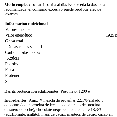
Modo empleo:
Tomar 1 barrita al día.
No exceda la dosis diaria
recomendada, e
l consumo excesivo puede producir efectos
laxantes.
Información nutricional
Valores medios
Valor energético
1925 k
Grasa total
De las cuales saturadas
Carbohidratos totales
Azúcar
Polioles
Fibra
Proteína
Sal
Barrita proteica con edulcorantes. Peso neto: 1200 g
Ingredientes:
Amix™ mezcla de proteínas 22,1%(aislado y
concentrado de proteína de leche, concentrado de proteína
de suero de leche); chocolate negro con edulcorante 18,3%
(edulcorante: maltitol; masa de cacao, manteca de cacao, cacao en