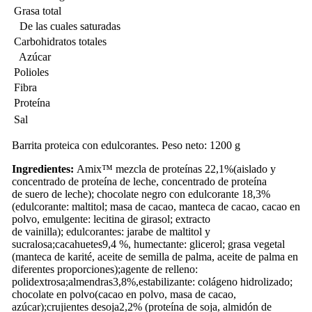
Grasa total
De las cuales saturadas
Carbohidratos totales
Azúcar
Polioles
Fibra
Proteína
Sal
Barrita proteica con edulcorantes. Peso neto: 1200 g
Ingredientes:
Amix™ mezcla de proteínas 22,1%(aislado y
concentrado de proteína de leche, concentrado de proteína
de suero de leche); chocolate negro con edulcorante 18,3%
(edulcorante: maltitol; masa de cacao, manteca de cacao, cacao en
polvo, emulgente: lecitina de girasol; extracto
de vainilla); edulcorantes: jarabe de maltitol y
sucralosa;cacahuetes9,4 %, humectante: glicerol; grasa vegetal
(manteca de karité, aceite de semilla de palma, aceite de palma en
diferentes proporciones);agente de relleno:
polidextrosa;almendras3,8%,estabilizante: colágeno hidrolizado;
chocolate en polvo(cacao en polvo, masa de cacao,
azúcar);crujientes desoja2,2% (proteína de soja, almidón de