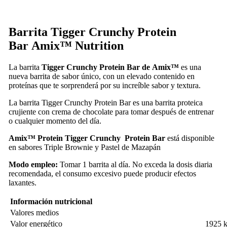
Barrita Tigger Crunchy Protein
Bar
Amix™ Nutrition
La barrita
Tigger Crunchy Protein Bar de Amix™
es una
nueva barrita de sabor único, con un elevado contenido en
proteínas que te sorprenderá por su increíble sabor y textura.
La barrita Tigger Crunchy Protein Bar es una barrita proteica
crujiente con crema de chocolate para tomar después de entrenar
o cualquier momento del día.
Amix™
Protein Tigger
Crunchy Protein Bar
está disponible
en sabores
Triple Brownie y Pastel de Mazapán
Modo empleo:
Tomar 1 barrita al día.
No exceda la dosis diaria
recomendada, e
l consumo excesivo puede producir efectos
laxantes.
Información nutricional
Valores medios
Valor energético
1925 k