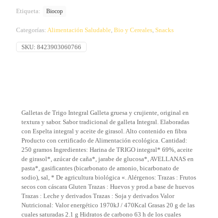
Etiqueta:
Biocop
Categorías:
Alimentación Saludable
,
Bio y Cereales
,
Snacks
SKU:
8423903060766
Galletas de Trigo Integral Galleta gruesa y crujiente, original en
textura y sabor. Sabor tradicional de galleta Integral. Elaboradas
con Espelta integral y aceite de girasol. Alto contenido en fibra
Producto con certificado de Alimentación ecológica. Cantidad:
250 gramos Ingredientes: Harina de TRIGO integral* 69%, aceite
de girasol*, azúcar de caña*, jarabe de glucosa*, AVELLANAS en
pasta*, gasificantes (bicarbonato de amonio, bicarbonato de
sodio), sal, * De agricultura biológica «. Alérgenos: Trazas : Frutos
secos con cáscara Gluten Trazas : Huevos y prod.a base de huevos
Trazas : Leche y derivados Trazas : Soja y derivados Valor
Nutricional: Valor energético 1970kJ / 470Kcal Grasas 20 g de las
cuales saturadas 2.1 g Hidratos de carbono 63 h de los cuales