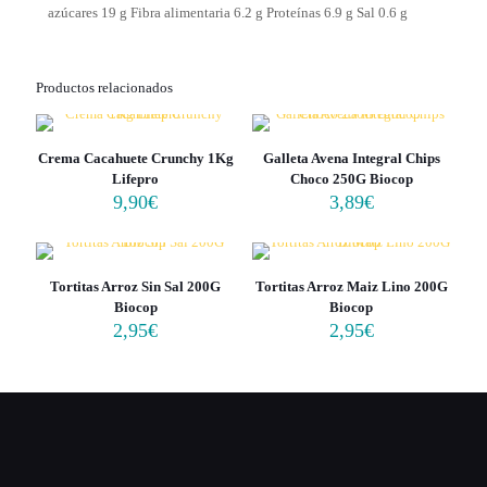
azúcares 19 g Fibra alimentaria 6.2 g Proteínas 6.9 g Sal 0.6 g
Productos relacionados
Crema Cacahuete Crunchy 1Kg
Galleta Avena Integral Chips
Lifepro
Choco 250G Biocop
9,90
€
3,89
€
Tortitas Arroz Sin Sal 200G
Tortitas Arroz Maiz Lino 200G
Biocop
Biocop
2,95
€
2,95
€