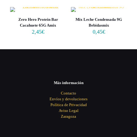
Zero Hero Protein Bar
Mix Leche Condensada 9G
Cacahuete 65G Amix
Bebidasmix
2,45
€
0,45
€
Más información
Contacto
Envíos y devoluciones
Política de Privacidad
Aviso Legal
Zaragoza