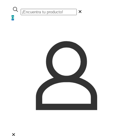
✕
0
✕