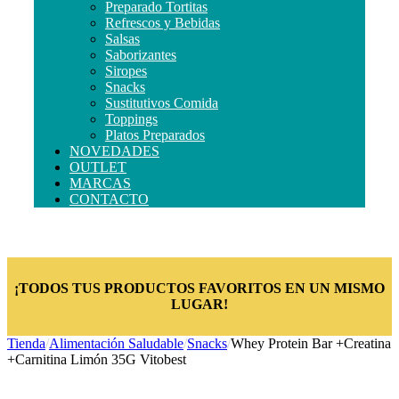
Preparado Tortitas
Refrescos y Bebidas
Salsas
Saborizantes
Siropes
Snacks
Sustitutivos Comida
Toppings
Platos Preparados
NOVEDADES
OUTLET
MARCAS
CONTACTO
¡TODOS TUS PRODUCTOS FAVORITOS EN UN MISMO
LUGAR!
Tienda
/
Alimentación Saludable
/
Snacks
/
Whey Protein Bar +Creatina
+Carnitina Limón 35G Vitobest