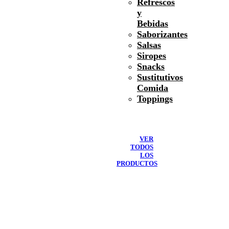
Refrescos
y
Bebidas
Saborizantes
Salsas
Siropes
Snacks
Sustitutivos
Comida
Toppings
VER
TODOS
LOS
PRODUCTOS