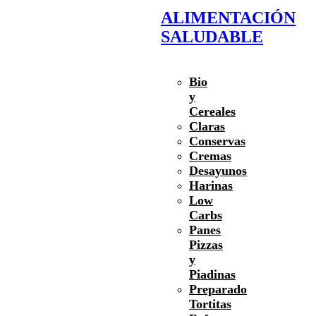
ALIMENTACIÓN
SALUDABLE
Bio
y
Cereales
Claras
Conservas
Cremas
Desayunos
Harinas
Low
Carbs
Panes
Pizzas
y
Piadinas
Preparado
Tortitas