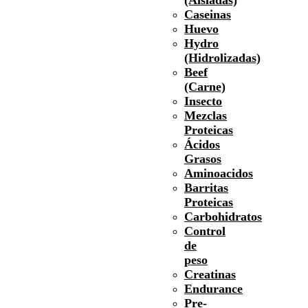
Caseinas
Huevo
Hydro
(Hidrolizadas)
Beef
(Carne)
Insecto
Mezclas
Proteicas
Ácidos
Grasos
Aminoacidos
Barritas
Proteicas
Carbohidratos
Control
de
peso
Creatinas
Endurance
Pre-