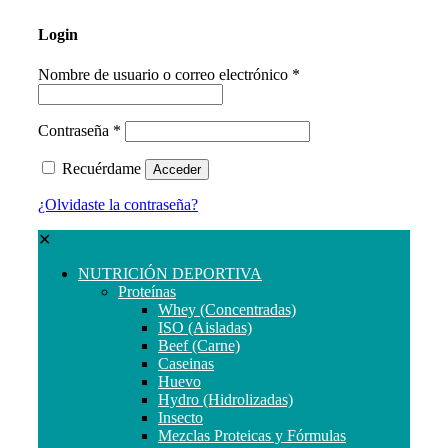
Login
Nombre de usuario o correo electrónico
*
Contraseña
*
Recuérdame
Acceder
¿Olvidaste la contraseña?
✕
NUTRICIÓN DEPORTIVA
Proteínas
Whey (Concentradas)
ISO (Aisladas)
Beef (Carne)
Caseinas
Huevo
Hydro (Hidrolizadas)
Insecto
Mezclas Proteicas y Fórmulas