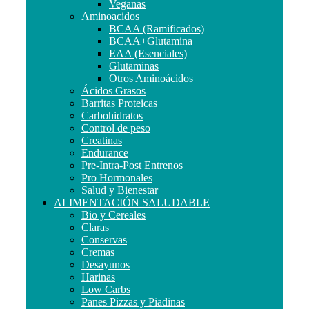
Veganas
Aminoacidos
BCAA (Ramificados)
BCAA+Glutamina
EAA (Esenciales)
Glutaminas
Otros Aminoácidos
Ácidos Grasos
Barritas Proteicas
Carbohidratos
Control de peso
Creatinas
Endurance
Pre-Intra-Post Entrenos
Pro Hormonales
Salud y Bienestar
ALIMENTACIÓN SALUDABLE
Bio y Cereales
Claras
Conservas
Cremas
Desayunos
Harinas
Low Carbs
Panes Pizzas y Piadinas