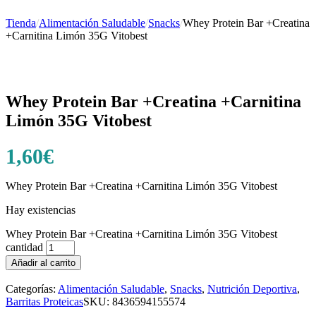
Tienda
/
Alimentación Saludable
/
Snacks
/
Whey Protein Bar +Creatina
+Carnitina Limón 35G Vitobest
Whey Protein Bar +Creatina +Carnitina
Limón 35G Vitobest
1,60
€
Whey Protein Bar +Creatina +Carnitina Limón 35G Vitobest
Hay existencias
Whey Protein Bar +Creatina +Carnitina Limón 35G Vitobest
cantidad
Añadir al carrito
Categorías:
Alimentación Saludable
,
Snacks
,
Nutrición Deportiva
,
Barritas Proteicas
SKU:
8436594155574