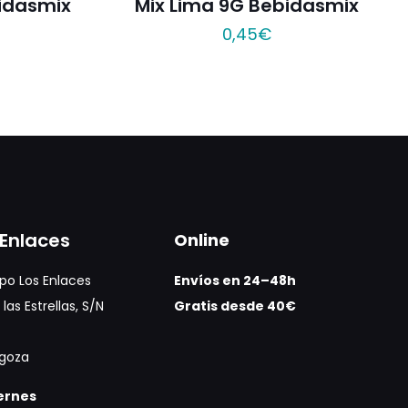
bidasmix
Mix Lima 9G Bebidasmix
0,45
€
Enlaces
Online
po Los Enlaces
Envíos en 24–48h
las Estrellas, S/N
Gratis desde 40€
agoza
iernes