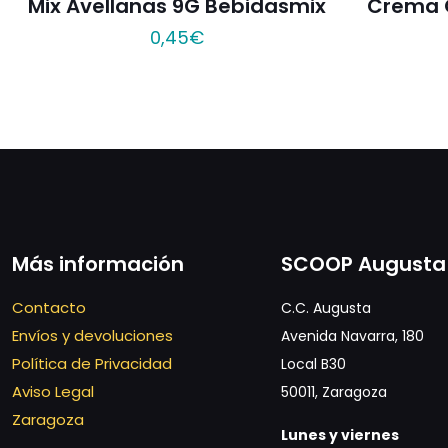
Mix Avellanas 9G Bebidasmix
Crema 
0,45
€
Más información
SCOOP Augusta
Contacto
C.C. Augusta
Envíos y devoluciones
Avenida Navarra, 180
Política de Privacidad
Local B30
Aviso Legal
50011, Zaragoza
Zaragoza
Lunes y viernes