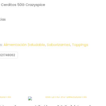
3 Cerditos 50G Crazyspice
cias
s:
Alimentación Saludable
,
Saborizantes
,
Toppings
021748062