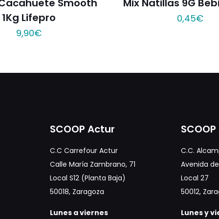
Cacahuete Smooth
Mix Natillas 9G Be
1Kg Lifepro
0,45
€
9,90
€
SCOOP Actur
SCOOP 
C.C Carrefour Actur
C.C. Alcam
Calle María Zambrano, 71
Avenida de 
Local S12 (Planta Baja)
Local 27
50018, Zaragoza
50012, Zar
Lunes a viernes
Lunes y v