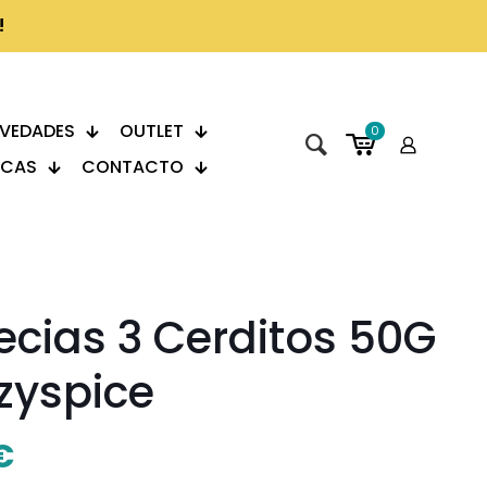
!
VEDADES
OUTLET
0
CAS
CONTACTO
ecias 3 Cerditos 50G
zyspice
€