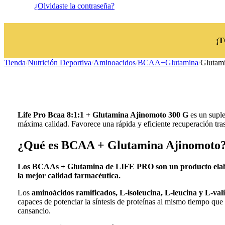
¿Olvidaste la contraseña?
¡
Tienda
/
Nutrición Deportiva
/
Aminoacidos
/
BCAA+Glutamina
/
Glutami
Life Pro Bcaa 8:1:1 + Glutamina Ajinomoto 300 G
es un suple
máxima calidad. Favorece una rápida y eficiente recuperación tra
¿Qué es BCAA + Glutamina Ajinomoto
Los BCAAs + Glutamina de LIFE PRO son un producto elabor
la mejor calidad farmacéutica.
Los
aminoácidos ramificados, L-isoleucina, L-leucina y L-val
capaces de potenciar la síntesis de proteínas al mismo tiempo que
cansancio.