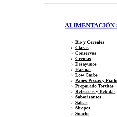
ALIMENTACIÓN
Bio y Cereales
Claras
Conservas
Cremas
Desayunos
Harinas
Low Carbs
Panes Pizzas y Piadi
Preparado Tortitas
Refrescos y Bebidas
Saborizantes
Salsas
Siropes
Snacks