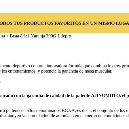
TODOS TUS PRODUCTOS FAVORITOS EN UN MISMO LUGA
na + Bcaa 8:1:1 Naranja 300G Lifepro
mento deportivo con una innovadora fórmula que combina los tres prin
s los entrenamientos, y potencia la ganancia de masa muscular.
?
ado con la garantía de calidad de la patente AJINOMOTO, el pri
ina
pertenecen a los denominados BCAA, es decir, el conjunto de los n
 disminuyen la acumulación de amoníaco en el cuerpo en condiciones de m