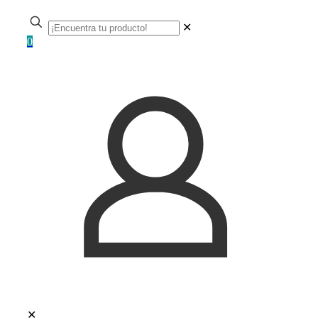
✕
0
✕