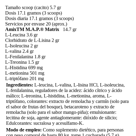
Tamaño scoop (cacito) 5.7 gr
Dosis 17.1 gramos (3 scoops)
Dosis diaria 17.1 gramos (3 scoops)
Servicios por envase 20 (aprox.)
AmixTM M.A.P.® Matrix
14.7 gr
L-Leucina
3.6 gr
Clorhidrato de L-Lisina
2 gr
L-Isoleucina
2 gr
L-valina
2.4 gr
L-Fenilalanina
1.8 gr
L-Treonina
1.5 gr
L-Histidina
699 mg
L-metionina
501 mg
L-triptófano
201 mg
Ingredientes:
L-leucina, L-valina, L-lisina HCl, L-isoleucina,
L-fenilalanina, reguladores de la acidez: ácido cítrico y ácido
málico; L-treonina, L-histidina, L-metionina, aroma, L-
triptófano, colorantes: extracto de remolacha y carmín (solo para
el sabor de frutas del bosque), betacaroteno y extracto de
remolacha (solo para el sabor mango-piña); emulsionante:
lecitina de soja, agente antiaglomerante: dióxido de silicio;
Edulcorantes: sucralosa y acesulfamo-K.
Modo de empleo:
Como suplemento dietético, para personas
con peso corporal de hasta 80 kg, tome 1 cucharada (5,7 g)