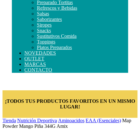
Preparado Tortitas
Refrescos y Bebidas
Salsas
Saborizantes
Siropes
Snacks
Sustitutivos Comida
Toppings
Platos Preparados
NOVEDADES
OUTLET
MARCAS
CONTACTO
¡TODOS TUS PRODUCTOS FAVORITOS EN UN MISMO
LUGAR!
Tienda
/
Nutrición Deportiva
/
Aminoacidos
/
EAA (Esenciales)
/
Map
Powder Mango Piña 344G Amix