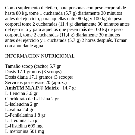
Como suplemento dietético, para personas con peso corporal de
hasta 80 kg, tome 1 cucharada (5,7 g) diariamente 30 minutos
antes del ejercicio, para aquellas entre 80 kg y 100 kg de peso
corporal tome 2 cucharadas (11,4 g) diariamente 30 minutos antes
del ejercicio y para aquellos que pesen más de 100 kg de peso
corporal, tome 2 cucharadas (11,4 g) diariamente 30 minutos
antes del ejercicio y 1 cucharada (5,7 g) 2 horas después. Tomar
con abundante agua.
INFORMACION NUTRICIONAL
Tamaño scoop (cacito) 5.7 gr
Dosis 17.1 gramos (3 scoops)
Dosis diaria 17.1 gramos (3 scoops)
Servicios por envase 20 (aprox.)
AmixTM M.A.P.® Matrix
14.7 gr
L-Leucina
3.6 gr
Clorhidrato de L-Lisina
2 gr
L-Isoleucina
2 gr
L-valina
2.4 gr
L-Fenilalanina
1.8 gr
L-Treonina
1.5 gr
L-Histidina
699 mg
L-metionina
501 mg