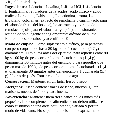
L-triptófano
201 mg
Ingredientes:
L-leucina, L-valina, L-lisina HCl, L-isoleucina,
L-fenilalanina, reguladores de la acidez: ácido cítrico y ácido
málico; L-treonina, L-histidina, L-metionina, aroma, L-
triptófano, colorantes: extracto de remolacha y carmín (solo para
el sabor de frutas del bosque), betacaroteno y extracto de
remolacha (solo para el sabor mango-piña); emulsionante:
lecitina de soja, agente antiaglomerante: dióxido de silicio;
Edulcorantes: sucralosa y acesulfamo-K.
Modo de empleo:
Como suplemento dietético, para personas
con peso corporal de hasta 80 kg, tome 1 cucharada (5,7 g)
diariamente 30 minutos antes del ejercicio, para aquellas entre 80
kg y 100 kg de peso corporal tome 2 cucharadas (11,4 g)
diariamente 30 minutos antes del ejercicio y para aquellos que
pesen más de 100 kg de peso corporal, tome 2 cucharadas (11,4
g) diariamente 30 minutos antes del ejercicio y 1 cucharada (5,7
g) 2 horas después. Tomar con abundante agua.
Conservación:
Mantener en un lugar fresco y seco.
Alérgenos:
Puede contener trazas de leche, huevos, gluten,
mariscos, nueces de árbol y cacahuetes.
Advertencias:
Mantener fuera del alcance de los niños más
pequeños. Los complementos alimenticios no deben utilizarse
como sustitutos de una dieta equilibrada y variada y por un
modo de vida sano. No superar la dosis diaria expresamente