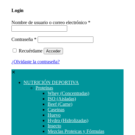
Login
Nombre de usuario o correo electrónico
*
Contraseña
*
Recuérdame
Acceder
¿Olvidaste la contraseña?
✕
NUTRICIÓN DEPORTIVA
Proteínas
Whey (Concentradas)
ISO (Aisladas)
Beef (Carne)
Caseinas
Huevo
Hydro (Hidrolizadas)
Insecto
Mezclas Proteicas y Fórmulas