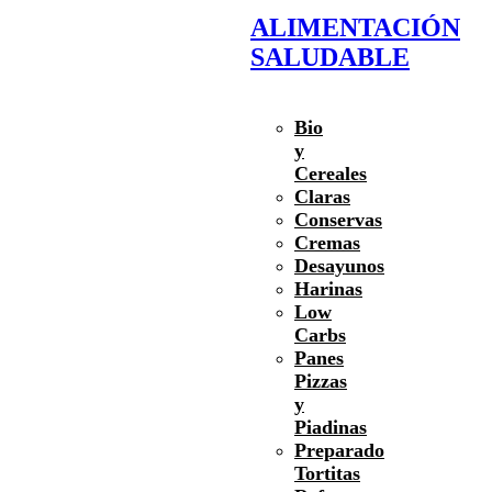
ALIMENTACIÓN
SALUDABLE
Bio
y
Cereales
Claras
Conservas
Cremas
Desayunos
Harinas
Low
Carbs
Panes
Pizzas
y
Piadinas
Preparado
Tortitas