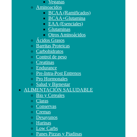
Veganas
Aminoacidos
BCAA (Ramificados)
BCAA+Glutamina
EAA (Esenciales)
Glutaminas
Otros Aminoácidos
Ácidos Grasos
Barritas Proteicas
Carbohidratos
Control de peso
Creatinas
Endurance
Pre-Intra-Post Entrenos
Pro Hormonales
Salud y Bienestar
ALIMENTACIÓN SALUDABLE
Bio y Cereales
Claras
Conservas
Cremas
Desayunos
Harinas
Low Carbs
Panes Pizzas y Piadinas