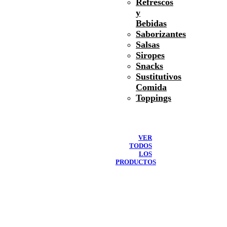
Refrescos
y
Bebidas
Saborizantes
Salsas
Siropes
Snacks
Sustitutivos
Comida
Toppings
VER
TODOS
LOS
PRODUCTOS