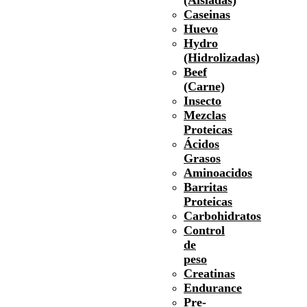
Caseinas
Huevo
Hydro
(Hidrolizadas)
Beef
(Carne)
Insecto
Mezclas
Proteicas
Ácidos
Grasos
Aminoacidos
Barritas
Proteicas
Carbohidratos
Control
de
peso
Creatinas
Endurance
Pre-