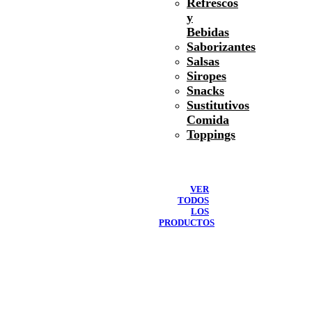
Refrescos
y
Bebidas
Saborizantes
Salsas
Siropes
Snacks
Sustitutivos
Comida
Toppings
VER
TODOS
LOS
PRODUCTOS