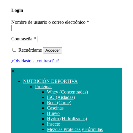
Login
Nombre de usuario o correo electrónico
*
Contraseña
*
Recuérdame
Acceder
¿Olvidaste la contraseña?
✕
NUTRICIÓN DEPORTIVA
Proteínas
Whey (Concentradas)
ISO (Aisladas)
Beef (Carne)
Caseinas
Huevo
Hydro (Hidrolizadas)
Insecto
Mezclas Proteicas y Fórmulas