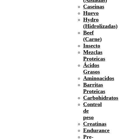
Caseinas
Huevo
Hydro
(Hidrolizadas)
Beef
(Carne)
Insecto
Mezclas
Proteicas
Ácidos
Grasos
Aminoacidos
Barritas
Proteicas
Carbohidratos
Control
de
peso
Creatinas
Endurance
Pre-