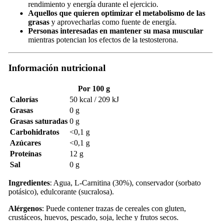
rendimiento y energía durante el ejercicio.
Aquellos que quieren optimizar el metabolismo de las
grasas
y aprovecharlas como fuente de energía.
Personas interesadas en mantener su masa muscular
mientras potencian los efectos de la testosterona.
Información nutricional
Por 100 g
Calorías
50 kcal / 209 kJ
Grasas
0 g
Grasas saturadas
0 g
Carbohidratos
<0,1 g
Azúcares
<0,1 g
Proteínas
12 g
Sal
0 g
Ingredientes
: Agua, L-Carnitina (30%), conservador (sorbato
potásico), edulcorante (sucralosa).
Alérgenos
: Puede contener trazas de cereales con gluten,
crustáceos, huevos, pescado, soja, leche y frutos secos.