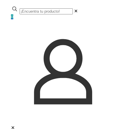
✕
0
✕