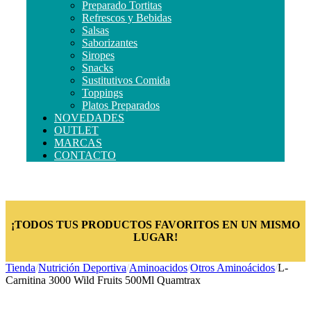
Preparado Tortitas
Refrescos y Bebidas
Salsas
Saborizantes
Siropes
Snacks
Sustitutivos Comida
Toppings
Platos Preparados
NOVEDADES
OUTLET
MARCAS
CONTACTO
¡TODOS TUS PRODUCTOS FAVORITOS EN UN MISMO
LUGAR!
Tienda
/
Nutrición Deportiva
/
Aminoacidos
/
Otros Aminoácidos
/
L-
Carnitina 3000 Wild Fruits 500Ml Quamtrax