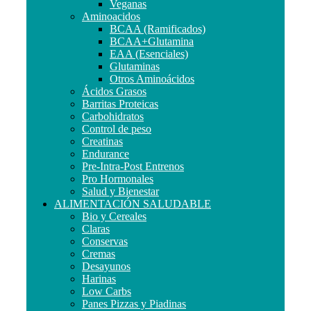
Veganas
Aminoacidos
BCAA (Ramificados)
BCAA+Glutamina
EAA (Esenciales)
Glutaminas
Otros Aminoácidos
Ácidos Grasos
Barritas Proteicas
Carbohidratos
Control de peso
Creatinas
Endurance
Pre-Intra-Post Entrenos
Pro Hormonales
Salud y Bienestar
ALIMENTACIÓN SALUDABLE
Bio y Cereales
Claras
Conservas
Cremas
Desayunos
Harinas
Low Carbs
Panes Pizzas y Piadinas