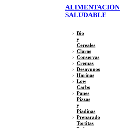
ALIMENTACIÓN
SALUDABLE
Bio
y
Cereales
Claras
Conservas
Cremas
Desayunos
Harinas
Low
Carbs
Panes
Pizzas
y
Piadinas
Preparado
Tortitas