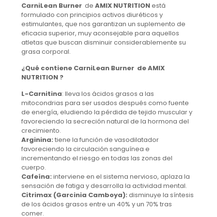
CarniLean Burner
de
AMIX NUTRITION
está
formulado con principios activos diuréticos y
estimulantes, que nos garantizan un suplemento de
eficacia superior, muy aconsejable para aquellos
atletas que buscan disminuir considerablemente su
grasa corporal.
¿Qué contiene CarniLean Burner de AMIX
NUTRITION ?
L-Carnitina
: lleva los ácidos grasos a las
mitocondrias para ser usados después como fuente
de energía, eludiendo la pérdida de tejido muscular y
favoreciendo la secreción natural de la hormona del
crecimiento.
Arginina:
tiene la función de vasodilatador
favoreciendo la circulación sanguínea e
incrementando el riesgo en todas las zonas del
cuerpo.
Cafeína:
interviene en el sistema nervioso, aplaza la
sensación de fatiga y desarrolla la actividad mental.
Citrimax (Garcinia Camboya):
disminuye la síntesis
de los ácidos grasos entre un 40% y un 70% tras
comer.