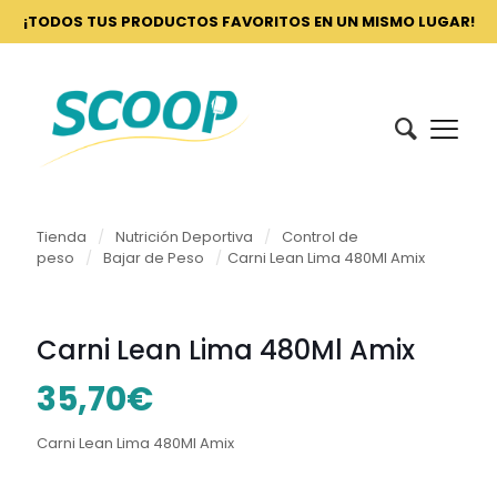
¡TODOS TUS PRODUCTOS FAVORITOS EN UN MISMO LUGAR!
Tienda
/
Nutrición Deportiva
/
Control de
peso
/
Bajar de Peso
/
Carni Lean Lima 480Ml Amix
Carni Lean Lima 480Ml Amix
35,70
€
Carni Lean Lima 480Ml Amix