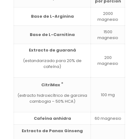
por porcion
2000
Base de L-Arginina
magnesio
1500
Base de L-Carnitina
magnesio
Extracto de guaraná
200
(estandarizado para 20% de
magnesio
cafeína)
®
CitriMax
100 mg
(extracto hidroxicítrico de garcinia
cambogia – 50% HCA)
Cafeína anhidra
60 magnesio
Extracto de Panax Ginseng