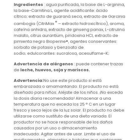
Ingredientes
: agua purificada, la base de L-arginina,
la base-Carnitina L, agente acidificante: ácido
cítrico; extracto de guaraná seca, extracto de Garcinia
®
cambogia (CitriMax
– extracto hidroxicítrico), aroma,
cafeína anhidra, extracto de ginseng panax, L-citrulina
malato, citrus aurantium, piridoxina HCl, extracto de
pimienta negro Bioperine®, agentes conservantes:
sorbato de potasio y benzoato de
sodio; edulcorantes: sucralosa, acesulfame-K;
Advertencia de alérgenos
: puede contener trazas
de
leche, huevos, soja y mariscos.
Advertencia:
No use este producto si está
embarazada o amamantando. El producto no está
diseñado para niños. Aléjate de los niños. ¡No exceda
la dosis diaria recomendada! Almacenar a una
temperatura que no exceda los 25 ° C en un lugar
fresco y seco lejos de la luz solar. El producto no debe
utilizarse como sustituto de una dieta variada. El
productor no se hace responsable de los daños
causados ​​por un uso o almacenamiento
inadecuado. Agitar antes de usar. Limite el uso de
medicamentos, alimentos o bebidas que contengan