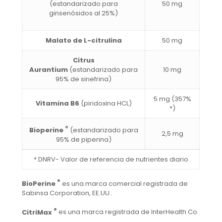
(estandarizado para
50 mg
ginsenósidos al 25%)
Malato de L-citrulina
50 mg
Citrus
Aurantium
(estandarizado para
10 mg
95% de sinefrina)
5 mg (357%
Vitamina B6
(piridoxina HCL)
*)
®
Bioperine
(estandarizado para
2,5 mg
95% de piperina)
* DNRV- Valor de referencia de nutrientes diario
®
BioPerine
es una marca comercial registrada de
Sabinsa Corporation, EE.UU..
®
CitriMax
es una marca registrada de InterHealth Co.