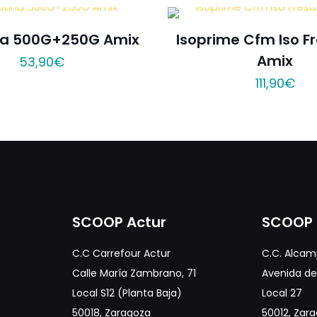
na 500G+250G Amix
Isoprime Cfm Iso F
Amix
53,90
€
111,90
€
SCOOP Actur
SCOOP 
C.C Carrefour Actur
C.C. Alcam
Calle María Zambrano, 71
Avenida de 
Local S12 (Planta Baja)
Local 27
50018, Zaragoza
50012, Zar