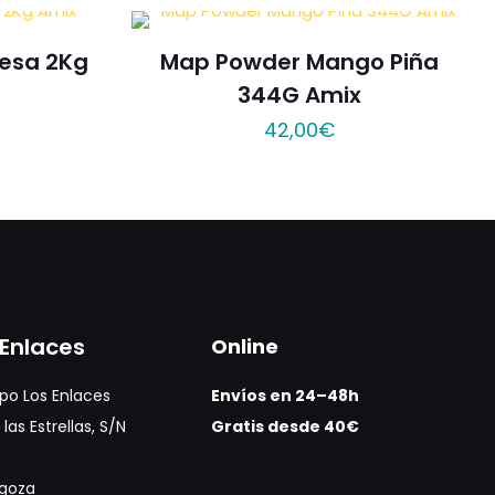
resa 2Kg
Map Powder Mango Piña
344G Amix
42,00
€
Enlaces
Online
po Los Enlaces
Envíos en 24–48h
las Estrellas, S/N
Gratis desde 40€
agoza