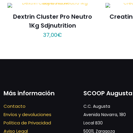
Dextrin Cluster Pro Neutro
Creati
1Kg Sdjnutrition
37,00
€
Más información
SCOOP Augusta
Contacto
C.C. Augusta
Envíos y devoluciones
Avenida Navarra, 180
Política de Privacidad
Local B30
Aviso Legal
50011, Zaragoza