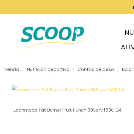
NU
ALI
Tienda
/
Nutrición Deportiva
/
Control de peso
/
Bajar
Leanmode Fat Burner Fruit Punch 30Serv 153G Evl