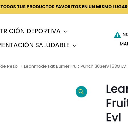
¡TODOS TUS PRODUCTOS FAVORITOS EN UN MISMO LUGAR
TRICIÓN DEPORTIVA
N
MA
MENTACIÓN SALUDABLE
 de Peso
/
Leanmode Fat Burner Fruit Punch 30Serv 153G Evl
Lea
Fru
Evl