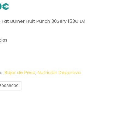
0
€
at Burner Fruit Punch 30Serv 153G Evl
cias
s:
Bajar de Peso
,
Nutrición Deportiva
50088039