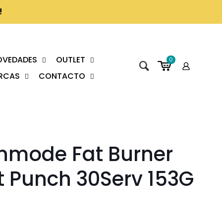
!
OVEDADES
OUTLET
0
RCAS
CONTACTO
nmode Fat Burner
it Punch 30Serv 153G