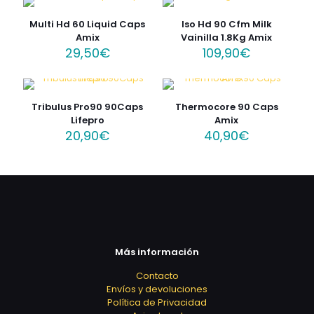
Multi Hd 60 Liquid Caps
Iso Hd 90 Cfm Milk
Amix
Vainilla 1.8Kg Amix
29,50
€
109,90
€
Tribulus Pro90 90Caps
Thermocore 90 Caps
Lifepro
Amix
20,90
€
40,90
€
Más información
Contacto
Envíos y devoluciones
Política de Privacidad