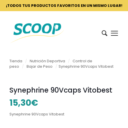
¡TODOS TUS PRODUCTOS FAVORITOS EN UN MISMO LUGAR!
Tienda
/
Nutrición Deportiva
/
Control de
peso
/
Bajar de Peso
/
Synephrine 90Vcaps Vitobest
Synephrine 90Vcaps Vitobest
15,30
€
Synephrine 90Vcaps Vitobest