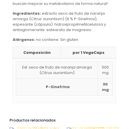
buscan mejorar su metabolismo de forma natural!
Ingredientes:
extracto seco de fruto de naranja
amarga (
Citrus aurantium
) (6 % P-Sinefrina),
espesante (cápsula): hidroxipropilmetilcelulosa y
antiaglomerante: estearato de magnesio.
Alérgenos:
no contiene. Sin gluten.
Composición
por 1 VegeCaps
Ext. seco de fruto de naranja amarga
500
(
Citrus aurantium
)
mg
30
P-Sinefrina
mg
Productos relacionados