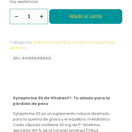
Hay existencias
Synephrine
Añadir al carrito
90Vcaps
Vitobest
cantidad
Categorías:
Nutrición Deportiva
,
Control de peso
,
Bajar
de Peso
SKU:
8436594158421
Synephrine 30 de Vitobest®: Tu aliado para la
pérdida de peso
Synephrine 30 es un suplemento natural diseñado
para la quema de grasa y el equilibrio metabólico.
Cada cápsula contiene 30 mg de P-Sinefrina,
derivada 100 % de la naranja amarga (Citrus