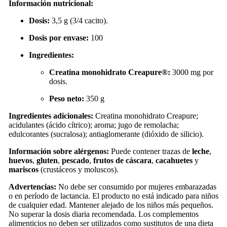
Información nutricional:
Dosis:
3,5 g (3/4 cacito).
Dosis por envase:
100
Ingredientes:
Creatina monohidrato Creapure®:
3000 mg por
dosis.
Peso neto:
350 g
Ingredientes adicionales:
Creatina monohidrato Creapure;
acidulantes (ácido cítrico); aroma; jugo de remolacha;
edulcorantes (sucralosa); antiaglomerante (dióxido de silicio).
Información sobre alérgenos:
Puede contener trazas de
leche
,
huevos
,
gluten
,
pescado
,
frutos de cáscara
,
cacahuetes
y
mariscos
(crustáceos y moluscos).
Advertencias:
No debe ser consumido por mujeres embarazadas
o en período de lactancia. El producto no está indicado para niños
de cualquier edad. Mantener alejado de los niños más pequeños.
No superar la dosis diaria recomendada. Los complementos
alimenticios no deben ser utilizados como sustitutos de una dieta