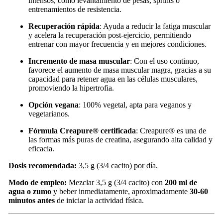
intensos, como levantamiento de pesas, sprints o
entrenamientos de resistencia.
Recuperación rápida
: Ayuda a reducir la fatiga muscular
y acelera la recuperación post-ejercicio, permitiendo
entrenar con mayor frecuencia y en mejores condiciones.
Incremento de masa muscular
: Con el uso continuo,
favorece el aumento de masa muscular magra, gracias a su
capacidad para retener agua en las células musculares,
promoviendo la hipertrofia.
Opción vegana
: 100% vegetal, apta para veganos y
vegetarianos.
Fórmula Creapure® certificada
: Creapure® es una de
las formas más puras de creatina, asegurando alta calidad y
eficacia.
Dosis recomendada:
3,5 g (3/4 cacito) por día.
Modo de empleo:
Mezclar 3,5 g (3/4 cacito) con
200 ml de
agua o zumo
y beber inmediatamente, aproximadamente
30-60
minutos antes
de iniciar la actividad física.