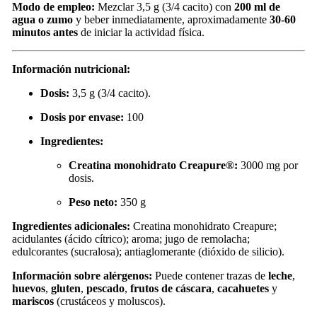
Modo de empleo:
Mezclar 3,5 g (3/4 cacito) con
200 ml de
agua o zumo
y beber inmediatamente, aproximadamente
30-60
minutos antes
de iniciar la actividad física.
Información nutricional:
Dosis:
3,5 g (3/4 cacito).
Dosis por envase:
100
Ingredientes:
Creatina monohidrato Creapure®:
3000 mg por
dosis.
Peso neto:
350 g
Ingredientes adicionales:
Creatina monohidrato Creapure;
acidulantes (ácido cítrico); aroma; jugo de remolacha;
edulcorantes (sucralosa); antiaglomerante (dióxido de silicio).
Información sobre alérgenos:
Puede contener trazas de
leche
,
huevos
,
gluten
,
pescado
,
frutos de cáscara
,
cacahuetes
y
mariscos
(crustáceos y moluscos).