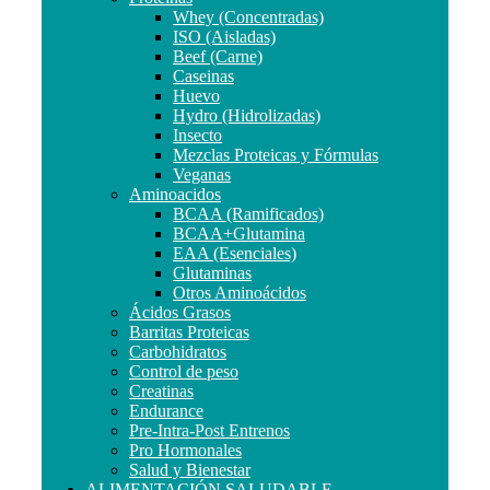
Whey (Concentradas)
ISO (Aisladas)
Beef (Carne)
Caseinas
Huevo
Hydro (Hidrolizadas)
Insecto
Mezclas Proteicas y Fórmulas
Veganas
Aminoacidos
BCAA (Ramificados)
BCAA+Glutamina
EAA (Esenciales)
Glutaminas
Otros Aminoácidos
Ácidos Grasos
Barritas Proteicas
Carbohidratos
Control de peso
Creatinas
Endurance
Pre-Intra-Post Entrenos
Pro Hormonales
Salud y Bienestar
ALIMENTACIÓN SALUDABLE