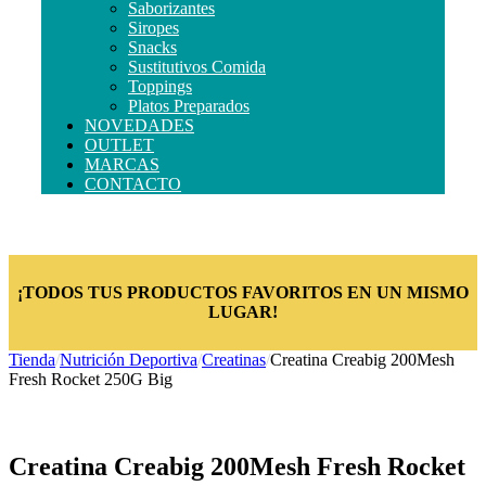
Saborizantes
Siropes
Snacks
Sustitutivos Comida
Toppings
Platos Preparados
NOVEDADES
OUTLET
MARCAS
CONTACTO
¡TODOS TUS PRODUCTOS FAVORITOS EN UN MISMO
LUGAR!
Tienda
/
Nutrición Deportiva
/
Creatinas
/
Creatina Creabig 200Mesh
Fresh Rocket 250G Big
Creatina Creabig 200Mesh Fresh Rocket