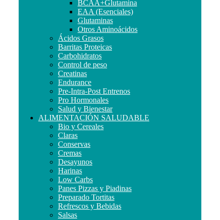
BCAA+Glutamina
EAA (Esenciales)
Glutaminas
Otros Aminoácidos
Ácidos Grasos
Barritas Proteicas
Carbohidratos
Control de peso
Creatinas
Endurance
Pre-Intra-Post Entrenos
Pro Hormonales
Salud y Bienestar
ALIMENTACIÓN SALUDABLE
Bio y Cereales
Claras
Conservas
Cremas
Desayunos
Harinas
Low Carbs
Panes Pizzas y Piadinas
Preparado Tortitas
Refrescos y Bebidas
Salsas