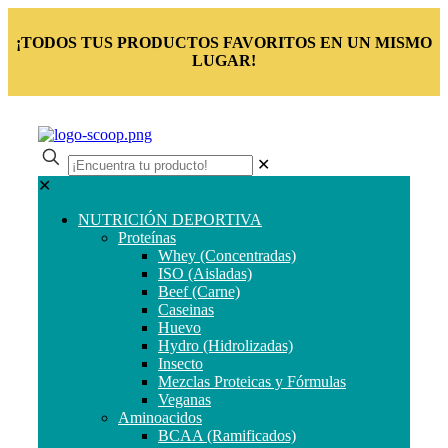
¡TODOS TUS PRODUCTOS FAVORITOS EN UN MISMO
LUGAR!
✕
✕
NUTRICIÓN DEPORTIVA
Proteínas
Whey (Concentradas)
ISO (Aisladas)
Beef (Carne)
Caseinas
Huevo
Hydro (Hidrolizadas)
Insecto
Mezclas Proteicas y Fórmulas
Veganas
Aminoacidos
BCAA (Ramificados)