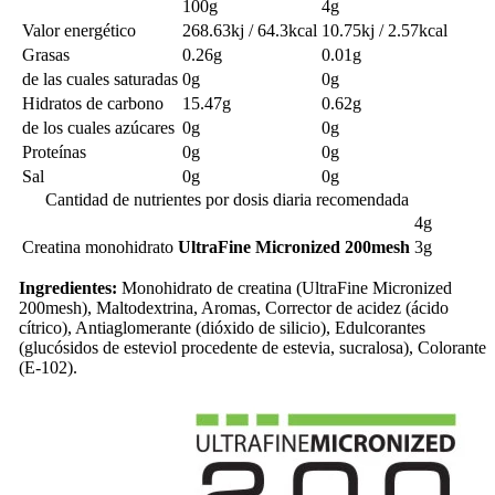
100g
4g
Valor energético
268.63kj / 64.3kcal
10.75kj / 2.57kcal
Grasas
0.26g
0.01g
de las cuales saturadas
0g
0g
Hidratos de carbono
15.47g
0.62g
de los cuales azúcares
0g
0g
Proteínas
0g
0g
Sal
0g
0g
Cantidad de nutrientes por dosis diaria recomendada
4g
Creatina monohidrato
UltraFine Micronized 200mesh
3g
Ingredientes:
Monohidrato de creatina (UltraFine Micronized
200mesh), Maltodextrina, Aromas, Corrector de acidez (ácido
cítrico), Antiaglomerante (dióxido de silicio), Edulcorantes
(glucósidos de esteviol procedente de estevia, sucralosa), Colorante
(E-102).