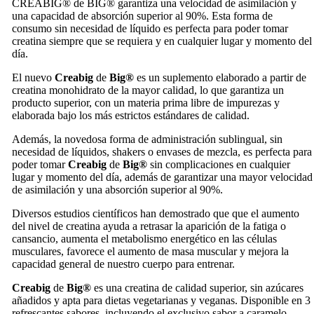
CREABIG® de BIG® garantiza una velocidad de asimilación y
una capacidad de absorción superior al 90%. Esta forma de
consumo sin necesidad de líquido es perfecta para poder tomar
creatina siempre que se requiera y en cualquier lugar y momento del
día.
El nuevo
Creabig
de
Big®
es un suplemento elaborado a partir de
creatina monohidrato de la mayor calidad, lo que garantiza un
producto superior, con un materia prima libre de impurezas y
elaborada bajo los más estrictos estándares de calidad.
Además, la novedosa forma de administración sublingual, sin
necesidad de líquidos, shakers o envases de mezcla, es perfecta para
poder tomar
Creabig
de
Big®
sin complicaciones en cualquier
lugar y momento del día, además de garantizar una mayor velocidad
de asimilación y una absorción superior al 90%.
Diversos estudios científicos han demostrado que que el aumento
del nivel de creatina ayuda a retrasar la aparición de la fatiga o
cansancio, aumenta el metabolismo energético en las células
musculares, favorece el aumento de masa muscular y mejora la
capacidad general de nuestro cuerpo para entrenar.
Creabig
de
Big®
es una creatina de calidad superior, sin azúcares
añadidos y apta para dietas vegetarianas y veganas. Disponible en 3
refrescantes sabores, incluyendo el exclusivo sabor a caramelo